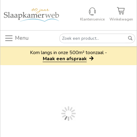
Klantenservice
Winkelwagen
Menu
Kom langs in onze 500m² toonzaal -
Maak een afspraak