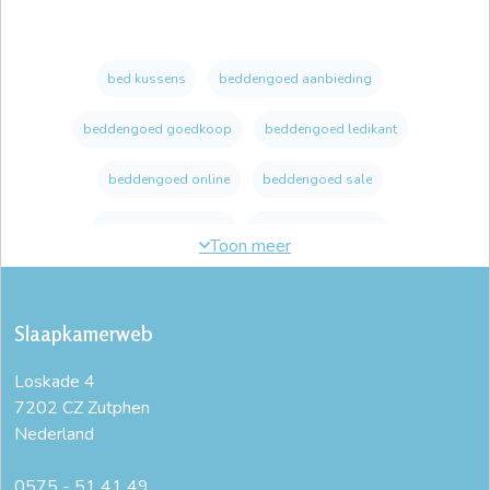
bed kussens
beddengoed aanbieding
beddengoed goedkoop
beddengoed ledikant
beddengoed online
beddengoed sale
beddengoed winkel
beste hoofdkussen
buikslaap kussen
dik hoofdkussen
Slaapkamerweb
dons dekbed 240x200
donzen hoofdkussen
Loskade 4
ducky dons hoofdkussen
duurzaam beddengoed
7202 CZ Zutphen
Nederland
goed hoofdkussen
goed kussen
goedkoop beddengoed
goedkope hoofdkussens
0575 - 51 41 49