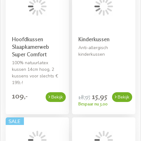
een
mail
of
bel
ons.
Hoofdkussen
Kinderkussen
Slaapkamerweb
Anti-allergisch
Super Comfort
kinderkussen
100% natuurlatex
kussen 14cm hoog, 2
kussens voor slechts €
199,-!
109,-
15,95
18,95
Bekijk
Bekijk
Bespaar nu 3,00