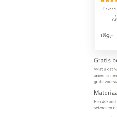
Dekbed 
g
GE
189,-
Gratis b
Wist u dat w
binnen is ne
grote voorra
Materiaa
Een dekbed i
seizoenen de