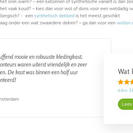
het snel warm? – een katoenen of synthetische variant is dan zee
 het vaak koud? – kies dan voor wol of dons voor een weldadig 
allergisch? - een
synthetisch dekbed
is het meest geschikt
graag onder een wat zwaardere deken? – ga dan voor een
wollen
uffend mooie en robuuste kledingkast.
nteurs waren uiterst vriendelijk en zeer
Wat 
en. De kast was binnen een half uur
nteerd!
o.b.v.
1
msterdam
Lees 