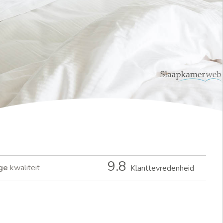
9.8
ge
kwaliteit
Klanttevredenheid