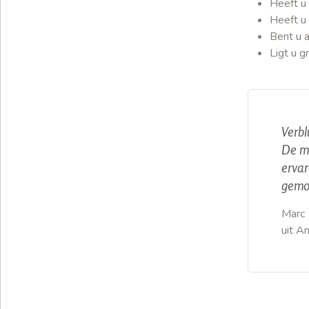
Heeft u 
Heeft u
Bent u 
Ligt u 
Verbl
De mo
ervar
gemo
Marc
uit A