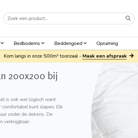
n
Bedbodems
Beddengoed
Opruiming
Kom langs in onze 500m² toonzaal -
Maak een afspraak
an 200x200 bij
t is ook wel logisch want
r comfortabel kunt slapen. Elk
tuur onder de dekens. De
 verkrijgbaar: