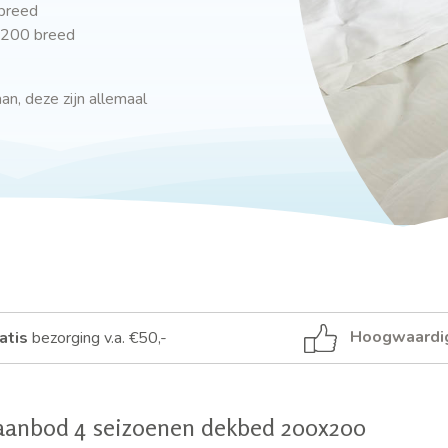
breed
 200 breed
n, deze zijn allemaal
Hoogwaardi
atis
bezorging v.a. €50,-
aanbod 4 seizoenen dekbed 200x200