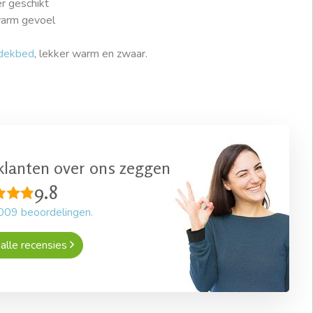
r geschikt
warm gevoel
 dekbed
, lekker warm en zwaar.
klanten over ons zeggen
9.8
009
beoordelingen.
alle recensies