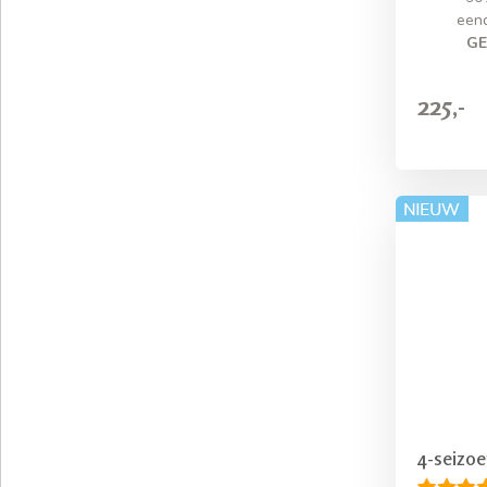
een
GE
225,-
4-seizo