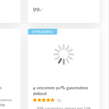
99,-
n
4-seizoenen 90% ganzendons
dekbed
n dekbed
(1)
TEN
90% ganzendons dekbed met 10%