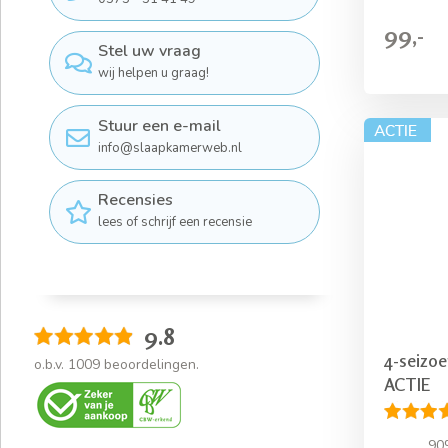
99,-
Stel uw vraag
wij helpen u graag!
Stuur een e-mail
info@slaapkamerweb.nl
Recensies
lees of schrijf een recensie
9.8
4-seizo
o.b.v.
1009
beoordelingen.
ACTIE
90