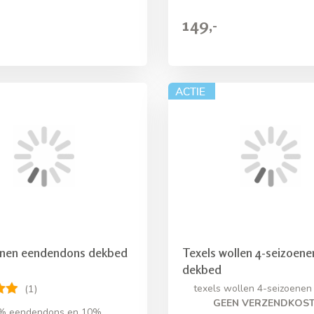
149,-
enen eendendons dekbed
Texels wollen 4-seizoene
dekbed
texels wollen 4-seizoene
(1)
GEEN VERZENDKOS
% eendendons en 10%