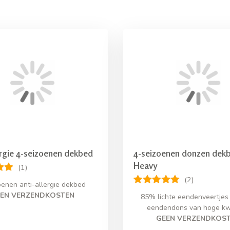
ergie 4-seizoenen dekbed
4-seizoenen donzen dek
Heavy
(1)
(2)
oenen anti-allergie dekbed
EN VERZENDKOSTEN
85% lichte eendenveertje
eendendons van hoge kwa
GEEN VERZENDKOS