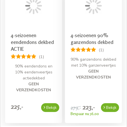
bed past! Donzen dekbedden zijn beschikbaar in diverse
varianten. Gaat u voor een dekbed van 100%
eendendons, of heeft u liever een combinatie van
eendenveertjes en –dons? Uiteraard hebben we ook
dekbedden van ganzendons. Immers: zoveel mensen
zoveel wensen.
4-seizoenen
4-seizoenen 90%
eendendons dekbed
ganzendons dekbed
Tip: kijk ook meteen bij onze collectie
dekbedhoezen
, zo
ACTIE
(1)
heeft u een perfect passend dekbedovertrek bij uw
(1)
nieuwe donzen vierseizoenen dekbed.
90% ganzendons dekbed
met 10% ganzenveertjes
90% eendendons en
GEEN
10% eendenveertjes
VERZENDKOSTEN
actiedekbed
GEEN
VERZENDKOSTEN
225,-
223,-
279,-
Bekijk
Bekijk
Bespaar nu 56,00