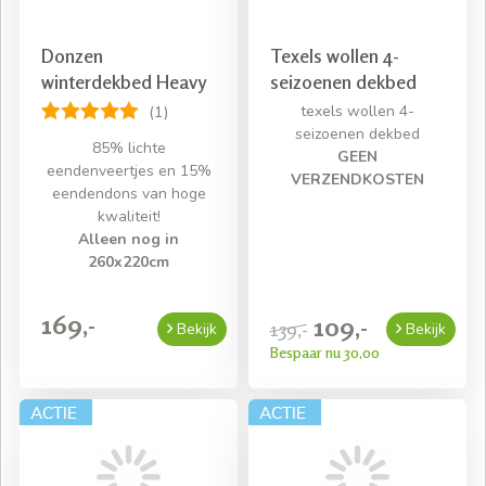
Donzen
Texels wollen 4-
winterdekbed Heavy
seizoenen dekbed
texels wollen 4-
(1)
seizoenen dekbed
85% lichte
GEEN
eendenveertjes en 15%
VERZENDKOSTEN
eendendons van hoge
kwaliteit!
Alleen nog in
260x220cm
169,-
109,-
139,-
Bekijk
Bekijk
Bespaar nu 30,00