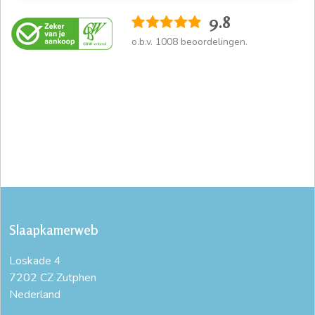
9.8
o.b.v.
1008
beoordelingen.
Slaapkamerweb
Loskade 4
7202 CZ Zutphen
Nederland