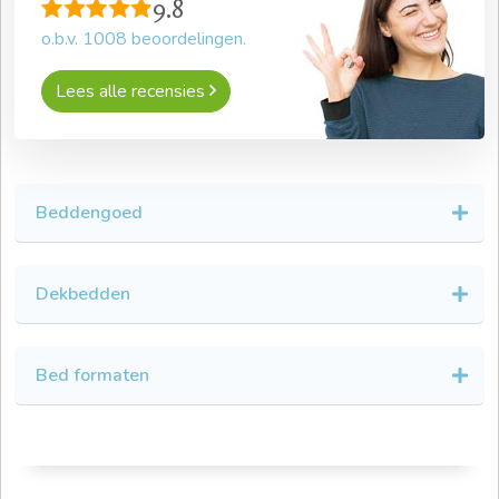
9.8
o.b.v.
1008
beoordelingen.
Lees alle recensies
Beddengoed
Dekbedden
Bed formaten