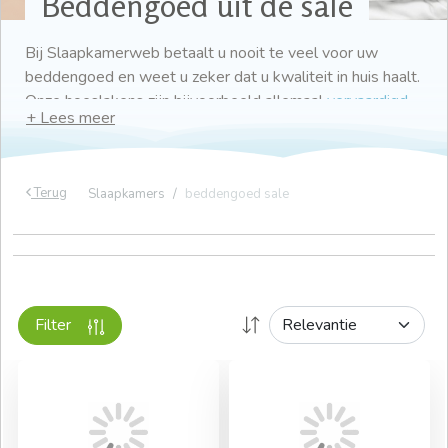
Beddengoed uit de sale
Bij Slaapkamerweb betaalt u nooit te veel voor uw
beddengoed en weet u zeker dat u kwaliteit in huis haalt.
Onze hoeslakens zijn bijvoorbeeld allemaal
vervaardigd
van katoen
en hebben wij een grote variëteit aan
dekbedovertrekken
met uiteenlopende dessins, of juist
overtrekken in een mooie effen kleur.
Terug
Slaapkamers
beddengoed sale
Een goed
hoofdkussen
of
dekbed
hangt natuurlijk ook
samen met uw persoonlijke voorkeuren. Vanuit daar kunt
u een keuze maken uit ons assortiment en zijn er altijd
producten beschikbaar in de sale! Waar bent u naar op
zoek?
Filter
Gratis thuisbezorgd! *
Snelle levering mits voorradig
Gratis bezorging bij een bestelling van € 50,- aan
beddengoed