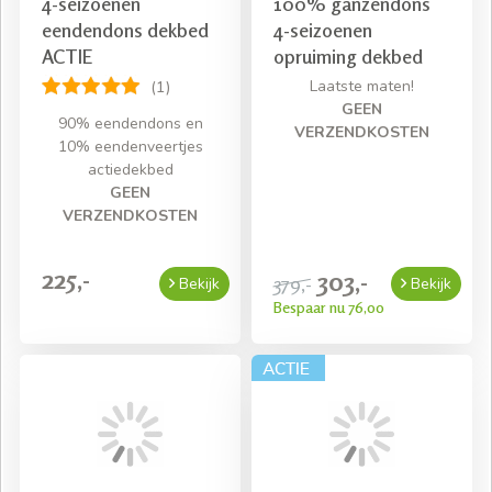
4-seizoenen
100% ganzendons
eendendons dekbed
4-seizoenen
ACTIE
opruiming dekbed
Laatste maten!
(1)
GEEN
90% eendendons en
VERZENDKOSTEN
10% eendenveertjes
actiedekbed
GEEN
VERZENDKOSTEN
225,-
303,-
379,-
Bekijk
Bekijk
Bespaar nu 76,00