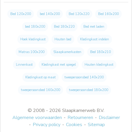
Bed 120x200
bed 140x200
Bed 120x220
Bed 160x200
bed 180x200
Bed 180x220
Bed met laden
Hoek kledingkast
Houten bed
Kledingkast indelen
Matras 100x200
Slaapkamerkasten
Bed 180x210
Linnenkast
Kledingkast met spiegel
Houten kledingkast
Kledingkast op maat
tweepersoonsbed 140x200
tweepersoonsbed 160x200
tweepersoonsbed 180x200
© 2008 - 2026 Slaapkamerweb B.V.
Algemene voorwaarden
Retourneren
Disclaimer
Privacy policy
Cookies
Sitemap