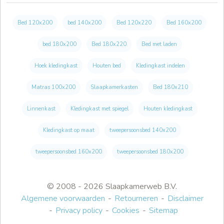
Bed 120x200
bed 140x200
Bed 120x220
Bed 160x200
bed 180x200
Bed 180x220
Bed met laden
Hoek kledingkast
Houten bed
Kledingkast indelen
Matras 100x200
Slaapkamerkasten
Bed 180x210
Linnenkast
Kledingkast met spiegel
Houten kledingkast
Kledingkast op maat
tweepersoonsbed 140x200
tweepersoonsbed 160x200
tweepersoonsbed 180x200
© 2008 - 2026 Slaapkamerweb B.V.
Algemene voorwaarden
Retourneren
Disclaimer
Privacy policy
Cookies
Sitemap