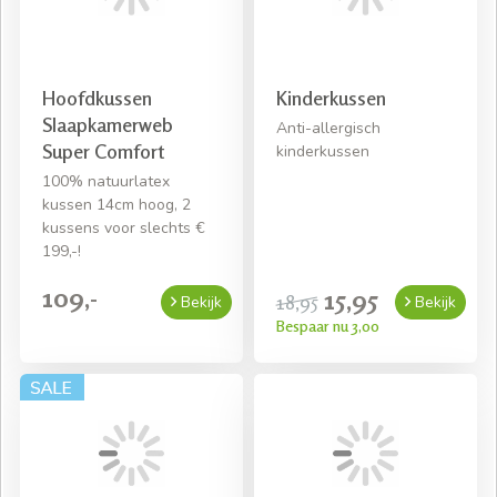
Gratis thuisbezorgd! *
Snelle levering mits voorradig
Hoofdkussen
Kinderkussen
Gratis bezorging bij een bestelling van € 50,- aan
Slaapkamerweb
Anti-allergisch
beddengoed
Super Comfort
kinderkussen
100% natuurlatex
kussen 14cm hoog, 2
kussens voor slechts €
199,-!
109,-
15,95
18,95
Bekijk
Bekijk
Bespaar nu 3,00