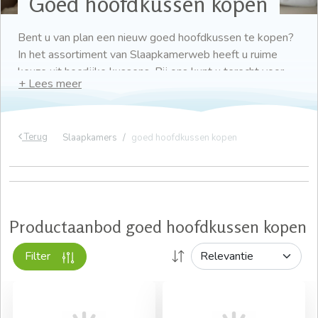
Goed hoofdkussen kopen
Bent u van plan een nieuw goed hoofdkussen te kopen?
In het assortiment van Slaapkamerweb heeft u ruime
keuze uit heerlijke kussens. Bij ons kunt u terecht voor
zowel zachte als stevige kussens en kunt u kiezen uit
verschillende vullingen. Hierdoor slaagt u er zeker in om
een goed hoofdkussen te kopen!
Terug
Slaapkamers
goed hoofdkussen kopen
Gratis bezorging
Al vanaf € 50 gratis verzending
Snelle levertijden
Productaanbod goed hoofdkussen kopen
Filter