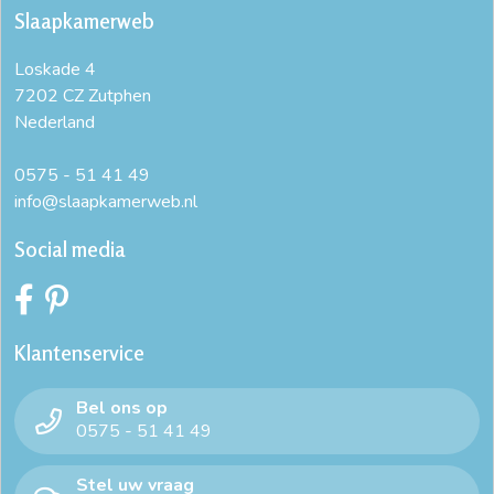
Slaapkamerweb
dekbedovertrek 2 persoons
dekbedovertrek 200 x 200
Loskade 4
dekbedovertrek 200x200
dekbedovertrek 200x200 katoen
7202 CZ Zutphen
Nederland
dekbedovertrek 200x200 wit
dekbedovertrek 200x220
dekbedovertrek 220x240
dekbedovertrek 240x200
0575 - 51 41 49
info@slaapkamerweb.nl
dekbedovertrek 240x220
dekbedovertrek 240x220 katoen
Social media
dekbedovertrek 240x220 katoen satijn
dekbedovertrek 240x220 wit
dekbedovertrek 260x220
Klantenservice
dekbedovertrek 90x200
dekbedovertrek creme
Bel ons op
dekbedovertrek eenpersoonsbed
dekbedovertrek effen
0575 - 51 41 49
dekbedovertrek extra lang
dekbedovertrek katoen 240x220
Stel uw vraag