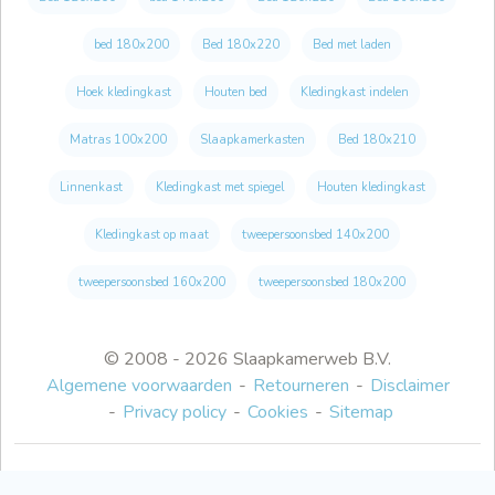
bed 180x200
Bed 180x220
Bed met laden
Hoek kledingkast
Houten bed
Kledingkast indelen
Matras 100x200
Slaapkamerkasten
Bed 180x210
Linnenkast
Kledingkast met spiegel
Houten kledingkast
Kledingkast op maat
tweepersoonsbed 140x200
tweepersoonsbed 160x200
tweepersoonsbed 180x200
© 2008 - 2026 Slaapkamerweb B.V.
Algemene voorwaarden
Retourneren
Disclaimer
Privacy policy
Cookies
Sitemap