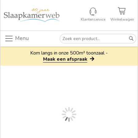
Klantenservice
Winkelwagen
Menu
Kom langs in onze 500m² toonzaal -
Maak een afspraak