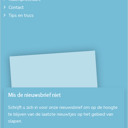
Contact
katoensatijn
kreukvrij dekbedovertrek
Tips en trucs
leuke dekbedovertrekken
luxe beddengoed
luxe dekbed overtrekken
online dekbedovertrek
satijnen dekbedovertrek 240x220
strijkvrij dekbedovertrek
winter dekbedovertrek
wit dekbedovertrek 200x200
wit dekbedovertrek 240x220
zacht dekbedovertrek
zijde beddengoed
Mis de nieuwsbrief niet
Schrijft u zich in voor onze nieuwsbrief om op de hoogte
te blijven van de laatste nieuwtjes op het gebied van
slapen.