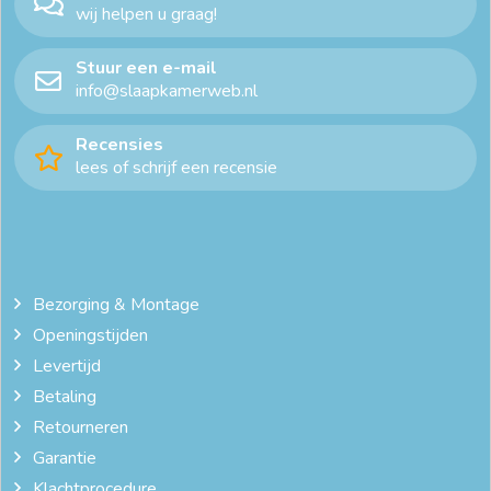
wij helpen u graag!
dekbedovertrek ledikant
dekbedovertrek ledikant
Stuur een e-mail
dekbedovertrek lits jumeaux
info@slaapkamerweb.nl
dekbedovertrek met instopstrook
dekbedovertrek satijn
Recensies
lees of schrijf een recensie
dekbedovertrek wit
dekbedovertrekset
duurzaam beddengoed
goedkoop dekbedovertrek 140x200
goedkope dekbedovertrekken
Bezorging & Montage
Openingstijden
goedkope dekbedovertrekken 200x200
Levertijd
goedkope dekbedovertrekken 240x220
Betaling
Retourneren
goedkope dekbedovertrekken online
Garantie
katoen satijn dekbedovertrek
katoenen dekbedovertrekken
Klachtprocedure