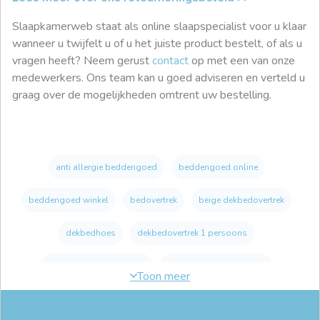
Slaapkamerweb staat als online slaapspecialist voor u klaar
wanneer u twijfelt u of u het juiste product bestelt, of als u
vragen heeft? Neem gerust
contact
op met een van onze
medewerkers. Ons team kan u goed adviseren en verteld u
graag over de mogelijkheden omtrent uw bestelling.
anti allergie beddengoed
beddengoed online
beddengoed winkel
bedovertrek
beige dekbedovertrek
dekbedhoes
dekbedovertrek 1 persoons
dekbedovertrek 140x200
dekbedovertrek 140x220
dekbedovertrek 160x200
dekbedovertrek 180x200