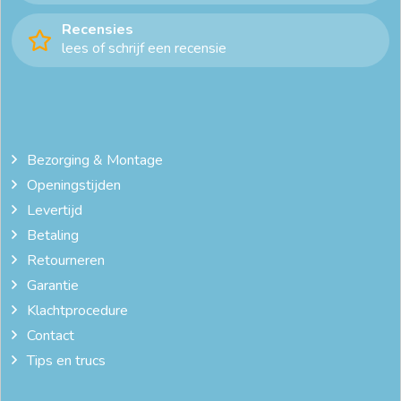
goedkope dekbedovertrekken 240x220
Recensies
lees of schrijf een recensie
goedkope dekbedovertrekken online
katoenen dekbedovertrek 240x220
katoenen dekbedovertrekken
leuke dekbedovertrekken
Bezorging & Montage
Openingstijden
online dekbedovertrek
Levertijd
Betaling
Retourneren
Garantie
Klachtprocedure
Contact
Tips en trucs