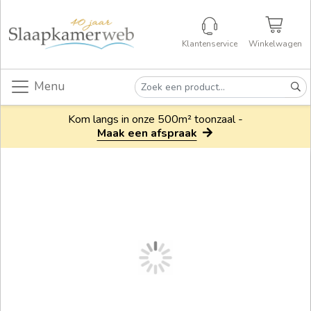
Klantenservice
Winkelwagen
Menu
Kom langs in onze 500m² toonzaal -
Maak een afspraak