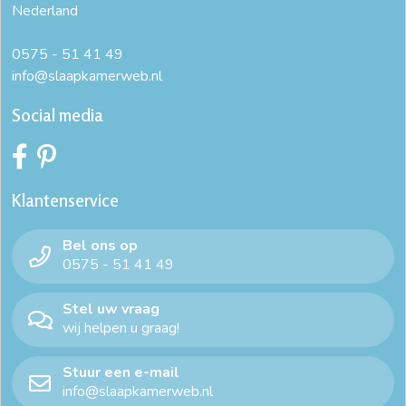
Nederland
dekbedovertrek 240x220 katoen
dekbedovertrek 260x220
dekbedovertrek 90x200
dekbedovertrek effen
0575 - 51 41 49
info@slaapkamerweb.nl
dekbedovertrek extra lang
dekbedovertrek katoen 240x220
Social media
dekbedovertrek ledikant
dekbedovertrek ledikant
dekbedovertrek lits jumeaux
Klantenservice
dekbedovertrek met instopstrook
dekbedovertrek taupe
Bel ons op
dekbedovertrekset
gekleurde dekbedovertrekken
0575 - 51 41 49
goedkoop dekbedovertrek 140x200
Stel uw vraag
wij helpen u graag!
goedkope dekbedovertrekken
Stuur een e-mail
goedkope dekbedovertrekken 200x200
info@slaapkamerweb.nl