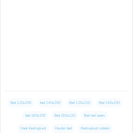
Bed 120x200
bed 140x200
Bed 120x220
Bed 160x200
bed 180x200
Bed 180x220
Bed met laden
Hoek kledingkast
Houten bed
Kledingkast indelen