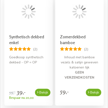
Snelle levering
Gratis bezorging bij een bestelling van € 50,- aan
beddengoed
Synthetisch dekbed
Zomerdekbed
enkel
bamboe
(2)
(2)
Goedkoop synthetisch
Inhoud met bamboe
dekbed - OP = OP
vezels & satijn geweven
katoenen tijk
GEEN
VERZENDKOSTEN
59,-
39,-
59,-
Bekijk
Bekijk
Bespaar nu 20,00