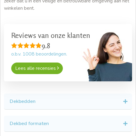
zeker dat u in een veilige en betrouwbare omgeving aan het
winkelen bent.
Reviews van onze klanten
9.8
o.b.v.
1008
beoordelingen.
Lees alle recensies
Dekbedden
Dekbed formaten