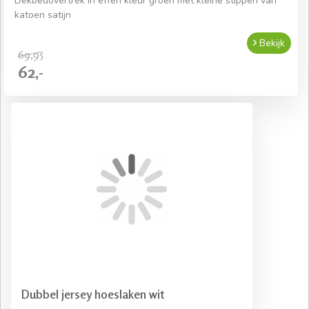
Dekbedovertrek in effen kleur groen met kleine stippen van
katoen satijn
Bekijk
69,95
62,-
Dubbel jersey hoeslaken wit