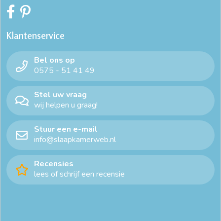
dekbedovertrek 260x220
dekbedovertrek 90x200
Klantenservice
dekbedovertrek eenpersoonsbed
dekbedovertrek effen
Bel ons op
dekbedovertrek katoen 240x220
dekbedovertrek ledikant
0575 - 51 41 49
dekbedovertrek ledikant
dekbedovertrek lits jumeaux
Stel uw vraag
wij helpen u graag!
dekbedovertrek satijn
donkergroen dekbedovertrek
Stuur een e-mail
duurzaam beddengoed
goedkoop dekbedovertrek 140x200
info@slaapkamerweb.nl
goedkope dekbedovertrekken
Recensies
lees of schrijf een recensie
goedkope dekbedovertrekken 200x200
goedkope dekbedovertrekken 240x220