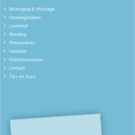
goedkope dekbedovertrekken online
groen dekbedovertrek
Bezorging & Montage
Openingstijden
katoen satijn dekbedovertrek
katoensatijn
Levertijd
luxe dekbed overtrekken
olijfgroen dekbedovertrek
Betaling
Retourneren
online dekbedovertrek
satijnen dekbedovertrek 240x220
Garantie
strijkvrij dekbedovertrek
winter dekbedovertrek
Klachtprocedure
Contact
zijde beddengoed
Tips en trucs