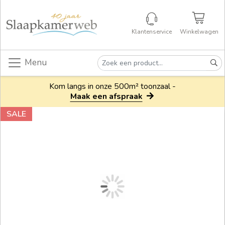
Klantenservice
Winkelwagen
Menu
Kom langs in onze 500m² toonzaal -
Maak een afspraak
SALE