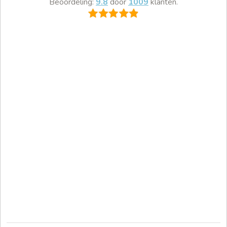
Beoordeling:
9.8
door
1009
klanten.