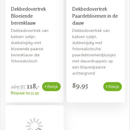
Dekbedovertrek
Dekbedovertrek
Bloeiende
Paardebloemen in de
berenklauw
dauw
Dekbedovertrek van
Dekbedovertrek van
katoen satijn,
katoen satijn,
dubbelzijdig met
dubbelzijdig met
bloeiende paarse
fotorealistische
berenklauw die
paardebloemen/pluisjes
fotorealistisch
met dauwdruppels op
een blauw/paarse
achtergrond
89,95
118,-
169,95
Bekijk
Bekijk
Bespaar nu 51,95