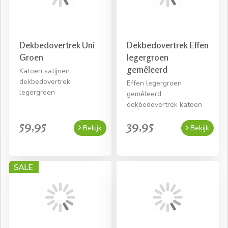
Gratis bezorging bij een bestelling van € 50,- aan
beddengoed
Dekbedovertrek Uni
Dekbedovertrek Effen
Groen
legergroen
gemêleerd
Katoen satijnen
dekbedovertrek
Effen legergroen
legergroen
gemêleerd
dekbedovertrek katoen
59,95
39,95
Bekijk
Bekijk