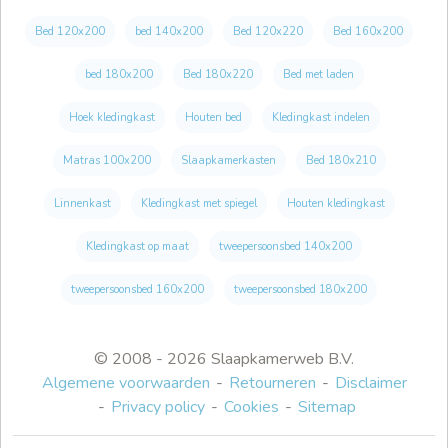
Bed 120x200
bed 140x200
Bed 120x220
Bed 160x200
bed 180x200
Bed 180x220
Bed met laden
Hoek kledingkast
Houten bed
Kledingkast indelen
Matras 100x200
Slaapkamerkasten
Bed 180x210
Linnenkast
Kledingkast met spiegel
Houten kledingkast
Kledingkast op maat
tweepersoonsbed 140x200
tweepersoonsbed 160x200
tweepersoonsbed 180x200
© 2008 - 2026 Slaapkamerweb B.V.
Algemene voorwaarden
Retourneren
Disclaimer
Privacy policy
Cookies
Sitemap