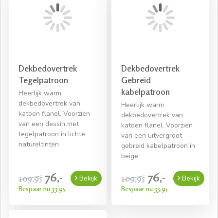
Dekbedovertrek
Dekbedovertrek
Tegelpatroon
Gebreid
kabelpatroon
Heerlijk warm
dekbedovertrek van
Heerlijk warm
katoen flanel. Voorzien
dekbedovertrek van
van een dessin met
katoen flanel. Voorzien
tegelpatroon in lichte
van een uitvergroot
natureltinten
gebreid kabelpatroon in
beige
76,-
76,-
109,95
109,95
Bekijk
Bekijk
Bespaar nu 33,95
Bespaar nu 33,95