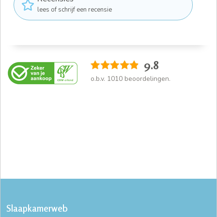
lees of schrijf een recensie
9.8
o.b.v.
1010
beoordelingen.
Slaapkamerweb