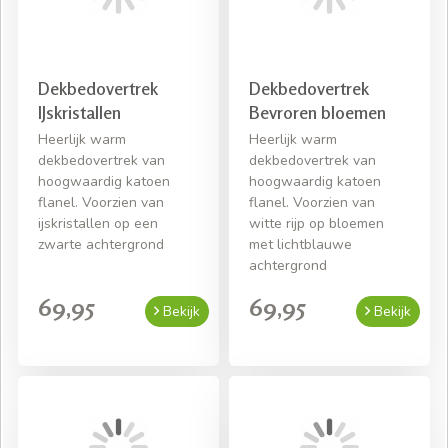
Gratis thuisbezorgd! *
Snelle levering mits voorradig
Gratis bezorging bij een bestelling van € 50,- aan
Dekbedovertrek
Dekbedovertrek
beddengoed
IJskristallen
Bevroren bloemen
Heerlijk warm
Heerlijk warm
dekbedovertrek van
dekbedovertrek van
hoogwaardig katoen
hoogwaardig katoen
flanel. Voorzien van
flanel. Voorzien van
ijskristallen op een
witte rijp op bloemen
zwarte achtergrond
met lichtblauwe
achtergrond
69,95
69,95
Bekijk
Bekijk