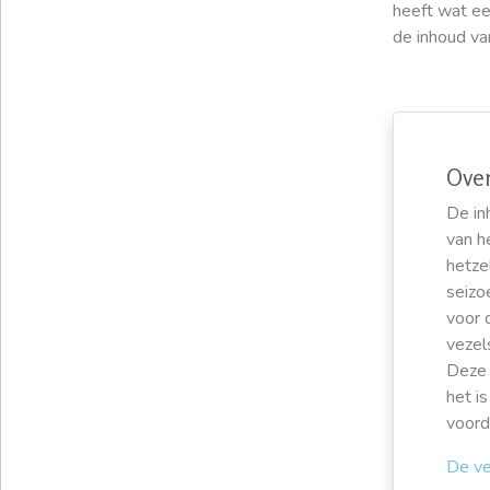
heeft wat e
de inhoud va
Over
De in
van h
hetze
seizo
voor 
vezel
Deze 
het i
voord
De ve