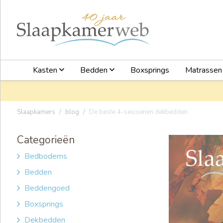
Kasten
Bedden
Boxsprings
Matrasse
Slaapkamers
blog
De beste 4-seizoenen dekbedden
Categorieën
Bedbodems
Bedden
Beddengoed
Boxsprings
Dekbedden