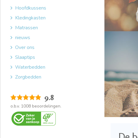
Hoofdkussens
Kledingkasten
Matrassen
nieuws
Over ons
Slaaptips
Waterbedden
Zorgbedden
9.8
o.b.v.
1008
beoordelingen.
De b