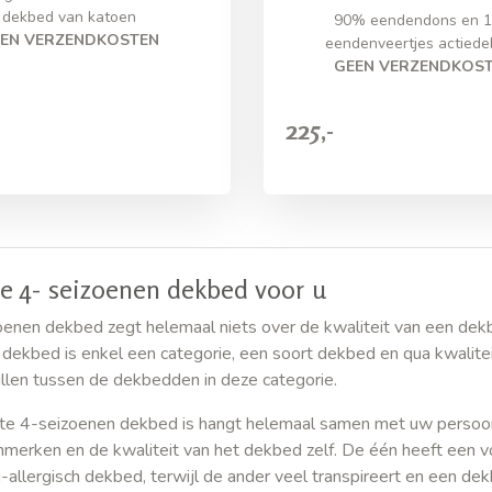
dekbed van katoen
90% eendendons en 
EN VERZENDKOSTEN
eendenveertjes actied
GEEN VERZENDKOS
225,-
e 4- seizoenen dekbed voor u
oenen dekbed zegt helemaal niets over de kwaliteit van een dek
dekbed is enkel een categorie, een soort dekbed en qua kwalitei
illen tussen de dekbedden in deze categorie.
te 4-seizoenen dekbed is hangt helemaal samen met uw persoon
nmerken en de kwaliteit van het dekbed zelf. De één heeft een v
i-allergisch dekbed, terwijl de ander veel transpireert en een de