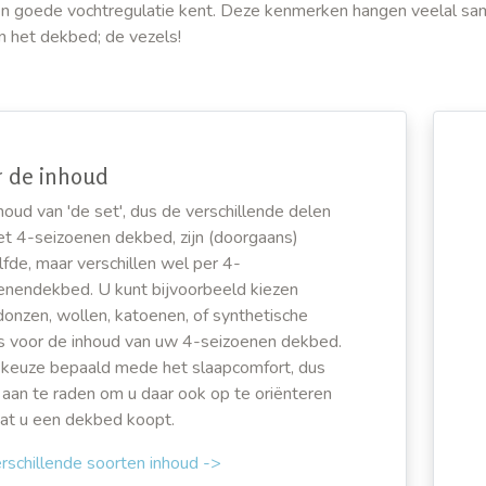
en goede vochtregulatie kent. Deze kenmerken hangen veelal s
n het dekbed; de vezels!
 de inhoud
houd van 'de set', dus de verschillende delen
et 4-seizoenen dekbed, zijn (doorgaans)
lfde, maar verschillen wel per 4-
enendekbed. U kunt bijvoorbeeld kiezen
donzen, wollen, katoenen, of synthetische
s voor de inhoud van uw 4-seizoenen dekbed.
keuze bepaald mede het slaapcomfort, dus
s aan te raden om u daar ook op te oriënteren
at u een dekbed koopt.
rschillende soorten inhoud ->