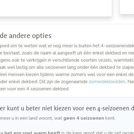
 de andere opties
d goed om te weten wat er nog meer is buiten het 4-seizoenendekb
 bestaat, zoals de naam al aangeeft uit één enkel dekbed en ni
igens ook te verkrijgen in verschillende soorten vezels, warmtekl
ak wel lastig om alle seizoenen lang onder één dekbed te slape
 Veel mensen kiezen tijdens warme zomers wel voor een enkel d
nder enkel dekbed. Dit zijn de zogenaamde
zomerdekbedden
. Na
ezen voor een 4 seizoenen dekbed.
r kunt u beter niet kiezen voor een 4-seizoenen 
neer u in een land woont, wat
geen 4 seizoenen
kent.
 u het erg snel warm heeft
is de kans groot dat u de set gezam