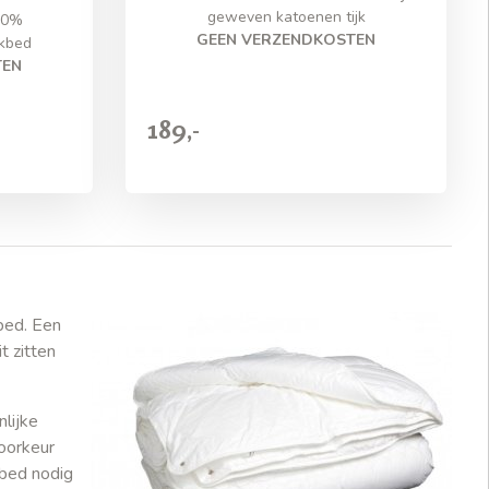
geweven katoenen tijk
10%
GEEN VERZENDKOSTEN
ekbed
TEN
189,-
bed. Een
t zitten
lijke
oorkeur
kbed nodig