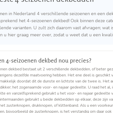
nen in Nederland 4 verschillende seizoenen en een dekb
sprekend het 4-seizoenen dekbed! Ook binnen deze cate
llende varianten. U zult zich daarom vast afvragen; wat
en u hier graag meer over, zodat u weet dat u een kwalit
en 4-seizoenen dekbed nou precies?
nen dekbed bestaat uit 2 verschillende dekbedden, of beter gez
verigens dezelfde maatvoering hebben. Het ene deel is geschikt 
makkelijk doordat dit de dunste en lichtste van de twee is. Het 
dikker; het zogenaamde voor- en najaar gedeelte. U raad het al, 
te en vanzelfsprekend gebruikt u het voor- en najaar gedeelte v
intermaanden gebruikt u beide dekbedden op elkaar, deze zijn va
et zusterknopen, drukknopen, of klittenband. Als u een voorkeur
en, bijvoorbeeld de zusterknopen, is het verstandig om daar ook