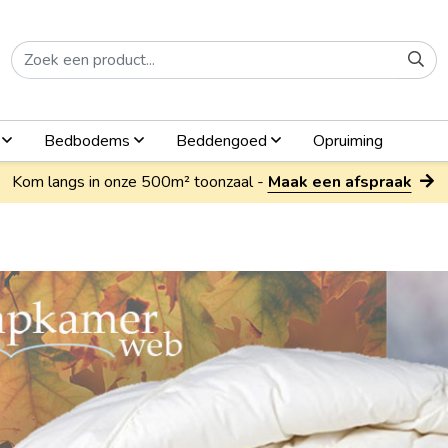
n
Bedbodems
Beddengoed
Opruiming
Kom langs in onze 500m² toonzaal -
Maak een afspraak