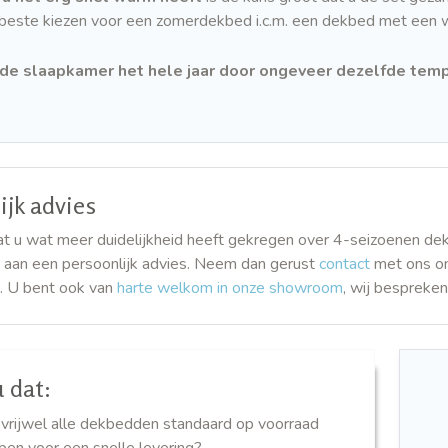
beste kiezen voor een zomerdekbed i.c.m. een dekbed met een w
de slaapkamer het hele jaar door ongeveer dezelfde temp
ijk advies
t u wat meer duidelijkheid heeft gekregen over 4-seizoenen dek
 aan een persoonlijk advies. Neem dan gerust
contact
met ons om
 U bent ook van
harte welkom in onze showroom
, wij bespreke
 dat:
 vrijwel alle dekbedden standaard op voorraad
ben voor een snelle levering?