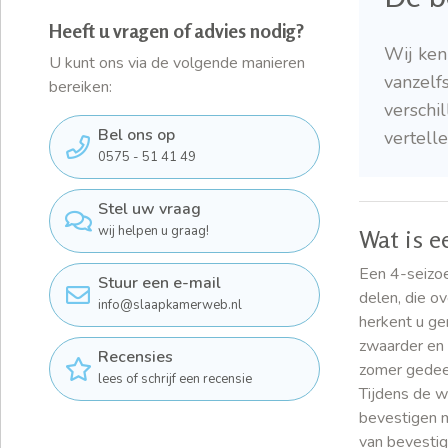
Heeft u vragen of advies nodig?
Wij ken
U kunt ons via de volgende manieren
vanzelf
bereiken:
verschi
Bel ons op
vertell
0575 - 51 41 49
Stel uw vraag
wij helpen u graag!
Wat is e
Een 4-seizoe
Stuur een e-mail
delen, die o
info@slaapkamerweb.nl
herkent u ge
zwaarder en 
Recensies
zomer gedeel
lees of schrijf een recensie
Tijdens de w
bevestigen m
van bevestig