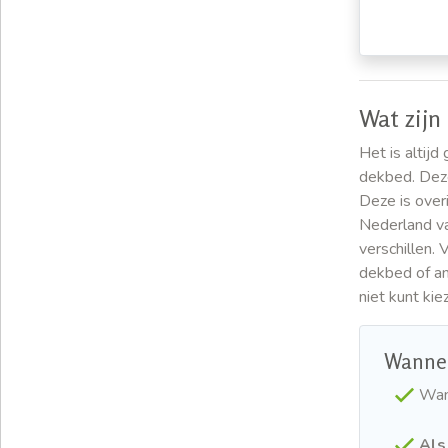
Wat zijn
Het is altij
dekbed. Deze
Deze is over
Nederland va
verschillen.
dekbed of a
niet kunt ki
Wannee
Wan
Als