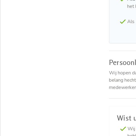
het 
Als
Persoonl
Wij hopen da
belang hecht
medewerker.
Wist u
Wij
heb