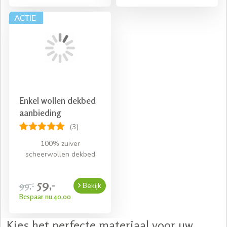
Enkel wollen dekbed
aanbieding
(3)
100% zuiver
scheerwollen dekbed
59,-
99,-
Bekijk
Bespaar nu 40,00
Kies het perfecte materiaal voor uw