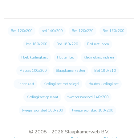
Bed 120x200
bed 140x200
Bed 120x220
Bed 160x200
bed 180x200
Bed 180x220
Bed met laden
Hoek kledingkast
Houten bed
Kledingkast indelen
Matras 100x200
Slaapkamerkasten
Bed 180x210
Linnenkast
Kledingkast met spiegel
Houten kledingkast
Kledingkast op maat
tweepersoonsbed 140x200
tweepersoonsbed 160x200
tweepersoonsbed 180x200
© 2008 - 2026 Slaapkamerweb B.V.