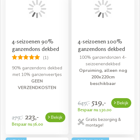
4-seizoenen 90%
4-seizoenen 100%
ganzendons dekbed
ganzendons dekbed
100% ganzendonzen 4-
(1)
seizoenendekbed
90% ganzendons dekbed
Opruiming, alleen nog
met 10% ganzenveertjes
200x220cm
GEEN
beschikbaar
VERZENDKOSTEN
519,-
649,-
Bekijk
Bespaar nu 130,00
223,-
279,-
Bekijk
Gratis bezorging &
Bespaar nu 56,00
montage!