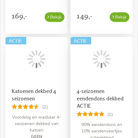
169,-
149,-
Bekijk
Bekijk
Katoenen dekbed 4
4-seizoenen
seizoenen
eendendons dekbed
ACTIE
(2)
(1)
Voordelig en wasbaar 4-
seizoenen dekbed van
90% eendendons en
katoen
10% eendenveertjes
GEEN
actiedekbed