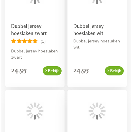
Gratis thuisbezorgd! *
Snelle levering mits voorradig
Dubbel jersey
Dubbel jersey
Gratis bezorging bij een bestelling van € 50,- aan
hoeslaken zwart
hoeslaken wit
beddengoed
Dubbel jersey hoeslaken
(1)
wit
Dubbel jersey hoeslaken
zwart
24,95
24,95
Bekijk
Bekijk