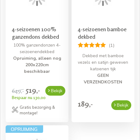
4-seizoenen 100%
4-seizoenen bamboe
ganzendons dekbed
dekbed
100% ganzendonzen 4-
(1)
seizoenendekbed
Dekbed met bamboe
Opruiming, alleen nog
vezels en satijn geweven
200x220cm
katoenen tijk
beschikbaar
GEEN
VERZENDKOSTEN
519,-
649,-
Bekijk
Bespaar nu 130,00
189,-
Bekijk
Gratis bezorging &
montage!