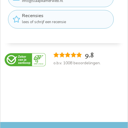
info@slaapkamerweb.nl
Recensies
lees of schrijf een recensie
9.8
o.b.v.
1008
beoordelingen.