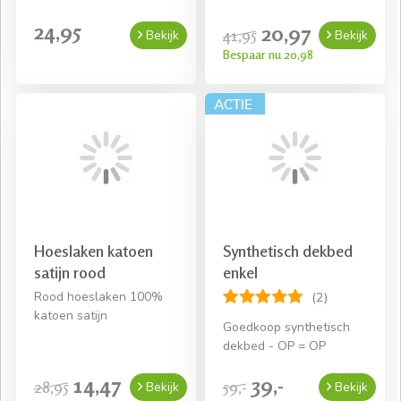
24,95
20,97
41,95
Bekijk
Bekijk
Bespaar nu 20,98
Hoeslaken katoen
Synthetisch dekbed
satijn rood
enkel
Rood hoeslaken 100%
(2)
katoen satijn
Goedkoop synthetisch
dekbed - OP = OP
14,47
39,-
28,95
59,-
Bekijk
Bekijk