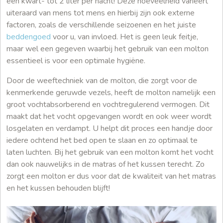
een kwart- tot 2 liter per nacht! Deze hoeveelheid varieert
uiteraard van mens tot mens en hierbij zijn ook externe
factoren, zoals de verschillende seizoenen en het juiste
beddengoed
voor u, van invloed. Het is geen leuk feitje,
maar wel een gegeven waarbij het gebruik van een molton
essentieel is voor een optimale hygiëne.
Door de weeftechniek van de molton, die zorgt voor de
kenmerkende geruwde vezels, heeft de molton namelijk een
groot vochtabsorberend en vochtregulerend vermogen. Dit
maakt dat het vocht opgevangen wordt en ook weer wordt
losgelaten en verdampt. U helpt dit proces een handje door
iedere ochtend het bed open te slaan en zo optimaal te
laten luchten. Bij het gebruik van een molton komt het vocht
dan ook nauwelijks in de matras of het kussen terecht. Zo
zorgt een molton er dus voor dat de kwaliteit van het matras
en het kussen behouden blijft!