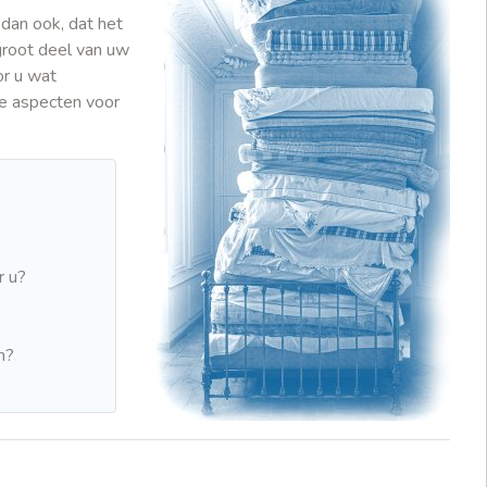
 dan ook, dat het
groot deel van uw
or u wat
ke aspecten voor
r u?
n?