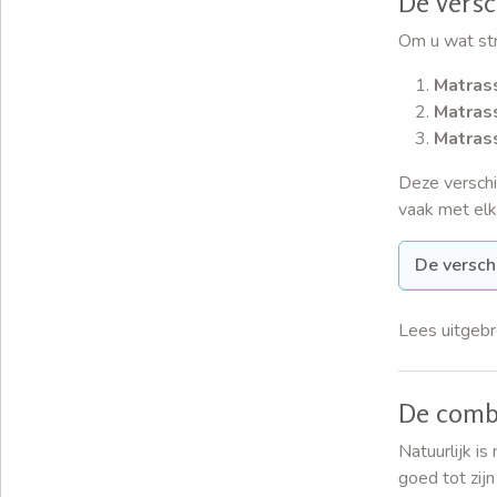
De versc
Om u wat str
Matras
Matras
Matras
Deze versch
vaak met elk
De versch
Lees uitgebr
De comb
Natuurlijk i
goed tot zij