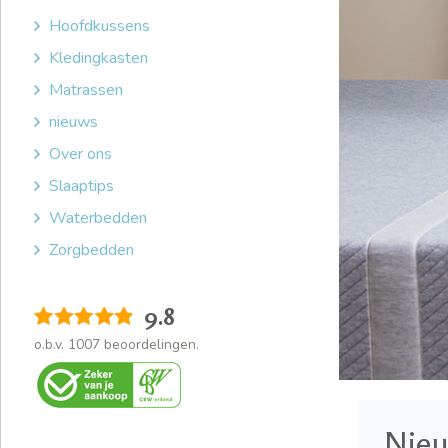
Hoofdkussens
Kledingkasten
Matrassen
nieuws
Over ons
Slaaptips
Waterbedden
Zorgbedden
9.8
o.b.v.
1007
beoordelingen.
Nieu