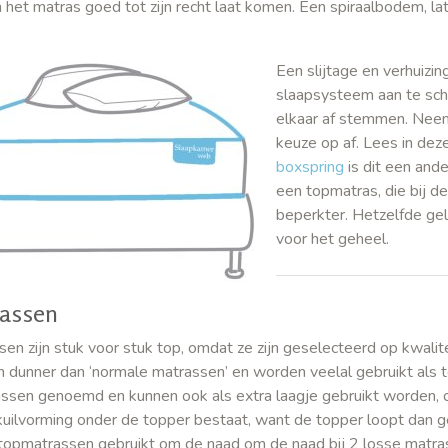
n het matras goed tot zijn recht laat komen. Een spiraalbodem,
Een slijtage en verhuizi
slaapsysteem aan te sch
elkaar af stemmen. Nee
keuze op af. Lees in dez
boxspring
is dit een and
een topmatras, die bij d
beperkter. Hetzelfde gel
voor het geheel.
assen
en zijn stuk voor stuk top, omdat ze zijn geselecteerd op kwalit
en dunner dan ‘normale matrassen’ en worden veelal gebruikt als
sen genoemd en kunnen ook als extra laagje gebruikt worden, o
kuilvorming onder de topper bestaat, want de topper loopt dan ge
topmatrassen gebruikt om de naad om de naad bij 2 losse mat