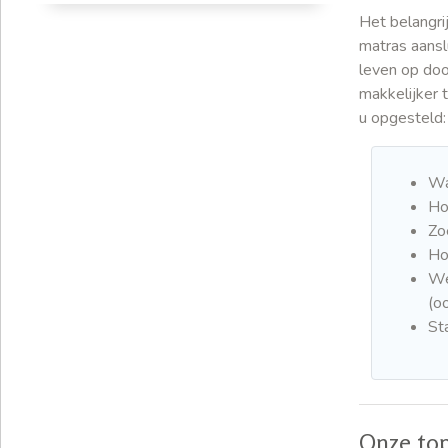
Het belangri
matras aansl
leven op doo
makkelijker 
u opgesteld:
Wa
Ho
Zo
Ho
We
(o
St
Onze to