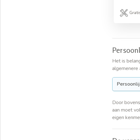
Grati
Persoon
Het is belan
algemenere a
Persoonli
Door bovenst
aan moet vol
eigen kenme