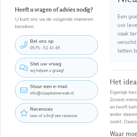
Heeft u vragen of advies nodig?
Een goe
U kunt ons via de volgende manieren
uw leve
bereiken:
vaak te
Bel ons op
verschi
0575 - 51 41 49
letten 
Stel uw vraag
wij helpen u graag!
Het idea
Stuur een e-mail
Eigenlijk bes
info@slaapkamerweb.nl
Zoveel mense
en heeft beh
Recensies
ander daaren
lees of schrijf een recensie
zoekt. Daaro
Waar moet