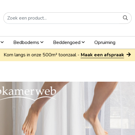
n
Bedbodems
Beddengoed
Opruiming
Kom langs in onze 500m² toonzaal -
Maak een afspraak