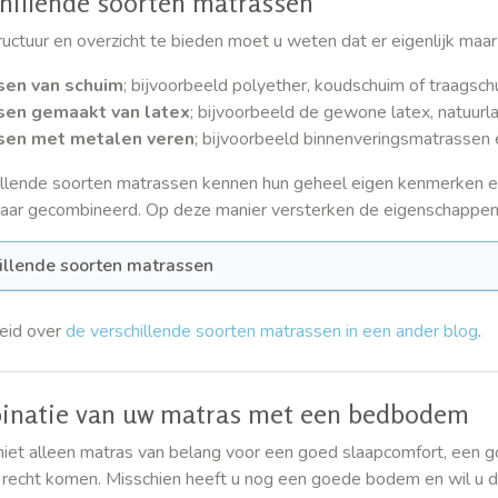
hillende soorten matrassen
uctuur en overzicht te bieden moet u weten dat er eigenlijk maar
sen van schuim
; bijvoorbeeld polyether, koudschuim of traagsch
sen gemaakt van latex
; bijvoorbeeld de gewone latex, natuurl
sen met metalen veren
; bijvoorbeeld binnenveringsmatrassen
illende soorten matrassen kennen hun geheel eigen kenmerken e
aar gecombineerd. Op deze manier versterken de eigenschappen v
illende soorten matrassen
eid over
de verschillende soorten matrassen in een ander blog
.
inatie van uw matras met een bedbodem
s niet alleen matras van belang voor een goed slaapcomfort, een g
n recht komen. Misschien heeft u nog een goede bodem en wil u 