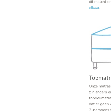
dit matcht e
elkaar
.
Topmatr
Onze matrass
zijn anders 
topdekmatras
dat er geen 
2-persoons 