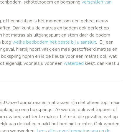
 lattenbodem, schotelbodem en boxspring
verschillen van
ng, of herinrichting is hét moment om een geheel nieuw
affen. Dan kunt u de matras en bodem ook perfect op
m het matras als uitgangspunt en stem daar de bodem
e blog
welke bedbodem het beste bij u aansluit
. Bij een
er geval, hierbij hoort vaak een mee gestoffeerd matras en
e boxspring horen en is de keuze voor een matras ook wat
dt eigenlijk voor als u voor een
waterbed
kiest, dan kiest u
eit! Onze topmatrassen matrassen zijn niet alleen top, maar
 toplaag op een boxsprings. Ze worden ook wel toppers of
m uw bed zachter te maken. Let er in die gevallen wel op
lijk aan de kuil en maakt het bed niet rechter. Ook worden
rassen wegwerken.
Lees alles over topmatrassen en de