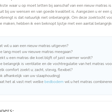
jkste waar u op moet letten bij aanschaf van een nieuw matras is
uit bij uw wensen en van goede kwaliteit is. Aangezien u er een 
rbrengt is dat natuurlijk niet onbelangrijk. Om deze zoektocht vo
te maken, hebben ik een beknopt lijstje met een aantal belangrij
t wil u aan een nieuw matras uitgeven?
e lang moet uw nieuwe matras meegaan?
ekt u een matras die koel blijft of juist warmer wordt?
e belangrijk is ventilatie en de vochtregulatie van het matras voo
lk comfort zoekt u; zacht, stevig, flexibel?
ok afhankelijk van uw slaaphouding)
aat het al vast met welke
bedbodem
wil u het matras combinere
ppers: