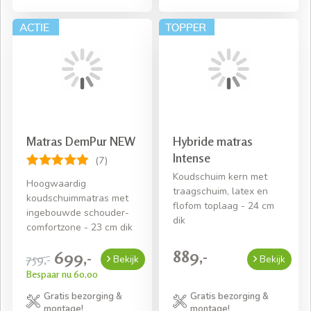
Matras DemPur NEW
Hybride matras
Intense
(7)
Koudschuim kern met
Hoogwaardig
traagschuim, latex en
koudschuimmatras met
flofom toplaag - 24 cm
ingebouwde schouder-
dik
comfortzone - 23 cm dik
889,-
699,-
759,-
Bekijk
Bekijk
Bespaar nu 60,00
Gratis bezorging &
Gratis bezorging &
montage!
montage!