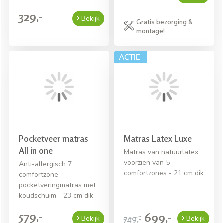
329,-
Bekijk
Gratis bezorging &
montage!
Pocketveer matras
Matras Latex Luxe
All in one
Matras van natuurlatex
voorzien van 5
Anti-allergisch 7
comfortzones - 21 cm dik
comfortzone
pocketveringmatras met
koudschuim - 23 cm dik
579,-
699,-
749,-
Bekijk
Bekijk