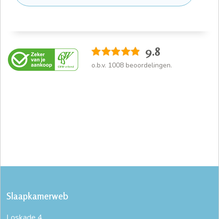
9.8
o.b.v.
1008
beoordelingen.
Slaapkamerweb
Loskade 4