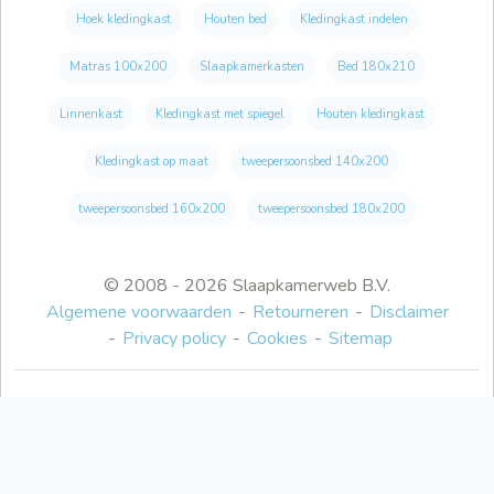
Hoek kledingkast
Houten bed
Kledingkast indelen
Matras 100x200
Slaapkamerkasten
Bed 180x210
Linnenkast
Kledingkast met spiegel
Houten kledingkast
Kledingkast op maat
tweepersoonsbed 140x200
tweepersoonsbed 160x200
tweepersoonsbed 180x200
© 2008 - 2026 Slaapkamerweb B.V.
Algemene voorwaarden
Retourneren
Disclaimer
Privacy policy
Cookies
Sitemap