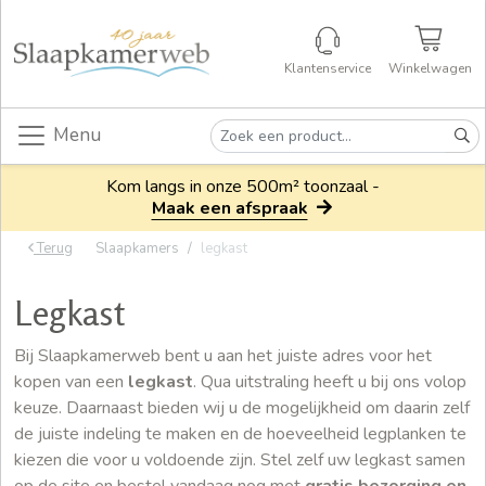
Klantenservice
Winkelwagen
Menu
Kom langs in onze 500m² toonzaal -
Maak een afspraak
Terug
Slaapkamers
legkast
Legkast
Bij Slaapkamerweb bent u aan het juiste adres voor het
kopen van een
legkast
. Qua uitstraling heeft u bij ons volop
keuze. Daarnaast bieden wij u de mogelijkheid om daarin zelf
de juiste indeling te maken en de hoeveelheid legplanken te
kiezen die voor u voldoende zijn. Stel zelf uw legkast samen
op de site en bestel vandaag nog met
gratis bezorging en