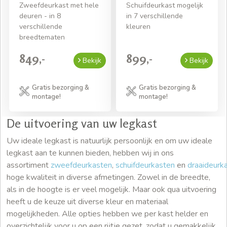
Zweefdeurkast met hele
Schuifdeurkast mogelijk
deuren - in 8
in 7 verschillende
verschillende
kleuren
breedtematen
849,-
899,-
Bekijk
Bekijk
Gratis bezorging &
Gratis bezorging &
montage!
montage!
De uitvoering van uw legkast
Uw ideale legkast is natuurlijk persoonlijk en om uw ideale
legkast aan te kunnen bieden, hebben wij in ons
assortiment
zweefdeurkasten
,
schuifdeurkasten
en
draaideurk
hoge kwaliteit in diverse afmetingen. Zowel in de breedte,
als in de hoogte is er veel mogelijk. Maar ook qua uitvoering
heeft u de keuze uit diverse kleur en materiaal
mogelijkheden. Alle opties hebben we per kast helder en
overzichtelijk voor u op een rijtje gezet, zodat u gemakkelijk