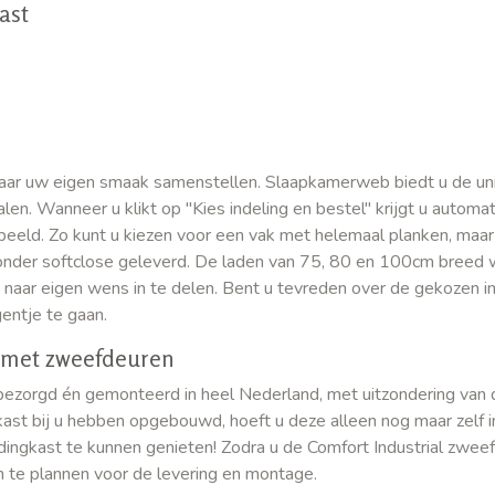
ast
naar uw eigen smaak samenstellen. Slaapkamerweb biedt u de un
len. Wanneer u klikt op "Kies indeling en bestel" krijgt u automa
 beeld. Zo kunt u kiezen voor een vak met helemaal planken, maa
onder softclose geleverd. De laden van 75, 80 en 100cm breed
naar eigen wens in te delen. Bent u tevreden over de gekozen i
entje te gaan.
 met zweefdeuren
 bezorgd én gemonteerd in heel Nederland, met uitzondering van 
t bij u hebben opgebouwd, hoeft u deze alleen nog maar zelf i
ngkast te kunnen genieten! Zodra u de Comfort Industrial zwee
n te plannen voor de levering en montage.