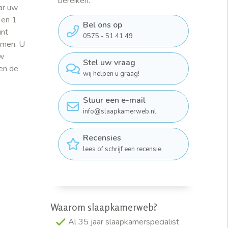
bereiken:
ar uw
 en 1
Bel ons op
unt
0575 - 51 41 49
omen. U
uw
Stel uw vraag
en de
wij helpen u graag!
Stuur een e-mail
info@slaapkamerweb.nl
Recensies
lees of schrijf een recensie
Waarom slaapkamerweb?
Al 35 jaar slaapkamerspecialist