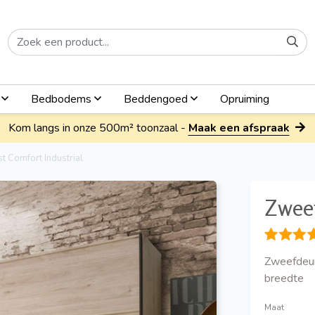
n
Bedbodems
Beddengoed
Opruiming
Kom langs in onze 500m² toonzaal -
Maak een afspraak
t Comfort Industrial
Zweef
Zweefdeur
breedte
Maat