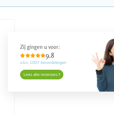
Zij gingen u voor:
9.8
o.b.v.
1007
beoordelingen.
Lees alle recensies