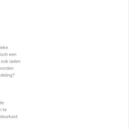
ieke
tisch een
r ook laden
 worden
ndeling?
de
n te
fdeurkast