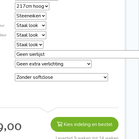
eur
deur
9,00
Kies indeling en bestel
Levertijd 9 weken tot 14 weken