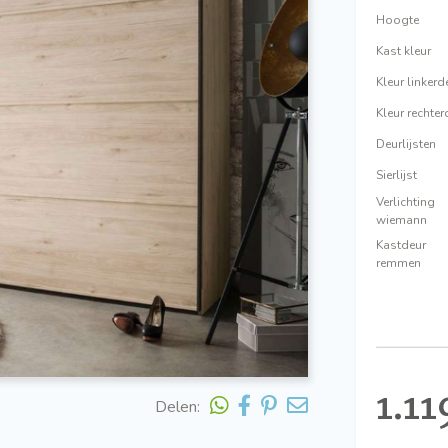
Hoogte
Kast kleur
Kleur linkerd
Kleur rechter
Deurlijsten
Sierlijst
Verlichting
wiemann
Kastdeur
remmen
1.11
Delen: