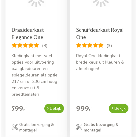
Draaideurkast
Schuifdeurkast Royal
Elegance One
One
(8)
(3)
Kledingkast met veel
Royal One kledingkast -
opties voor uitvoering
brede keus uit kleuren &
o.a. glasdeuren en
afmetingen!
spiegeldeuren als optie!
217 cm of 236 cm hoog
en keuze uit 8
breedtematen
599,-
999,-
Bekijk
Bekijk
Gratis bezorging &
Gratis bezorging &
montage!
montage!