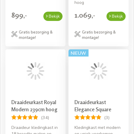
hoog
899,-
1.069,-
Bekijk
Bekijk
Gratis bezorging &
Gratis bezorging &
montage!
montage!
Draaideurkast Royal
Draaideurkast
Modern 239cm hoog
Elegance Square
(34)
(3)
Draaideur kledingkast in
Kledingkast met modern
18 breedte maten en
en uniek voorkomen,