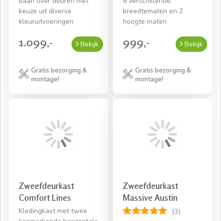
baan over deuren met
8 verschillende
keuze uit diverse
breedtematen en 2
kleuruitvoeringen
hoogte maten
1.099,-
999,-
Bekijk
Bekijk
Gratis bezorging &
Gratis bezorging &
montage!
montage!
Zweefdeurkast
Zweefdeurkast
Comfort Lines
Massive Austin
Kledingkast met twee
(3)