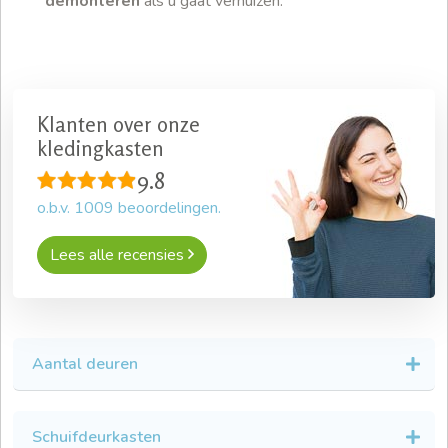
demonteren
als u gaat verhuizen.
Klanten over onze
kledingkasten
9.8
o.b.v.
1009
beoordelingen.
Lees alle recensies
Aantal deuren
Schuifdeurkasten