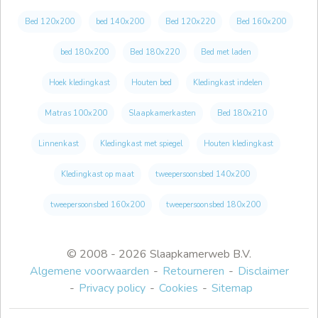
Bed 120x200
bed 140x200
Bed 120x220
Bed 160x200
bed 180x200
Bed 180x220
Bed met laden
Hoek kledingkast
Houten bed
Kledingkast indelen
Matras 100x200
Slaapkamerkasten
Bed 180x210
Linnenkast
Kledingkast met spiegel
Houten kledingkast
Kledingkast op maat
tweepersoonsbed 140x200
tweepersoonsbed 160x200
tweepersoonsbed 180x200
© 2008 - 2026 Slaapkamerweb B.V.
Algemene voorwaarden
Retourneren
Disclaimer
Privacy policy
Cookies
Sitemap