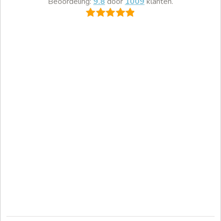
Beoordeling:
9.8
door
1009
klanten.