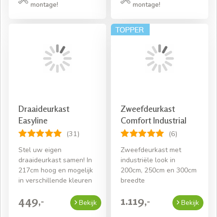
montage!
montage!
Draaideurkast
Zweefdeurkast
Easyline
Comfort Industrial
(31)
(6)
Stel uw eigen
Zweefdeurkast met
draaideurkast samen! In
industriële look in
217cm hoog en mogelijk
200cm, 250cm en 300cm
in verschillende kleuren
breedte
449,-
1.119,-
Bekijk
Bekijk