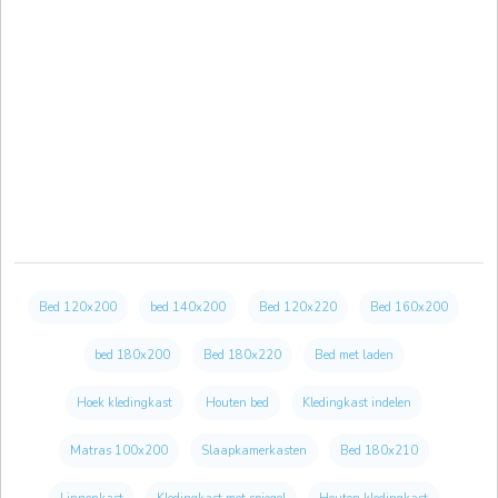
Bed 120x200
bed 140x200
Bed 120x220
Bed 160x200
bed 180x200
Bed 180x220
Bed met laden
Hoek kledingkast
Houten bed
Kledingkast indelen
Matras 100x200
Slaapkamerkasten
Bed 180x210