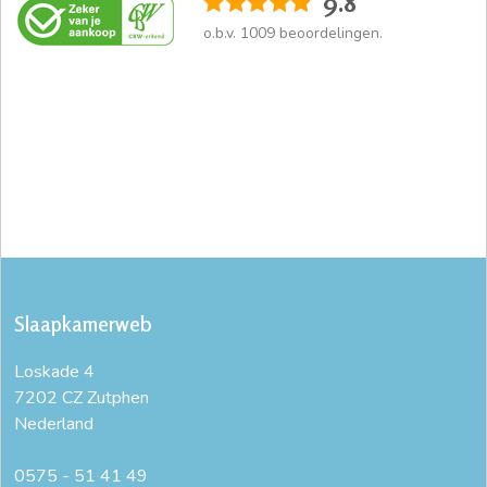
9.8
o.b.v.
1009
beoordelingen.
Slaapkamerweb
Loskade 4
7202 CZ Zutphen
Nederland
0575 - 51 41 49