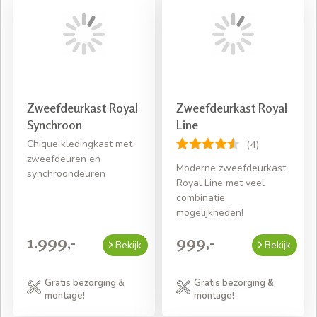
montage! Daarnaast nemen we al het oude
verpakkingsmateriaal met ons mee terug. Hierdoor kunt u
direct de kledingkast inpakken.
Zweefdeurkast Royal
Zweefdeurkast Royal
Synchroon
Line
Chique kledingkast met
(4)
zweefdeuren en
Moderne zweefdeurkast
synchroondeuren
Royal Line met veel
combinatie
mogelijkheden!
1.999,-
999,-
Bekijk
Bekijk
Gratis bezorging &
Gratis bezorging &
montage!
montage!