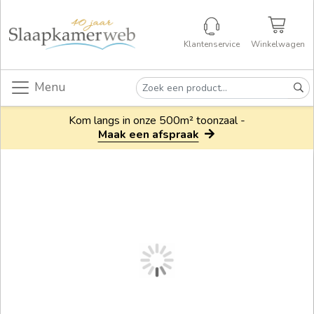
Klantenservice
Winkelwagen
Menu
Kom langs in onze 500m² toonzaal -
Maak een afspraak