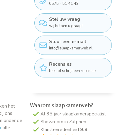
0575 - 51 41 49
Stel uw vraag
wij helpen u graag!
Stuur een e-mail
info@slaapkamerweb.nl
Recensies
lees of schrijf een recensie
Waarom slaapkamerweb?
ken het
ij ons
Al 35 jaar slaapkamerspecialist
en onder de
Showroom in Zutphen
r
alle
Klanttevredenheid
9.8