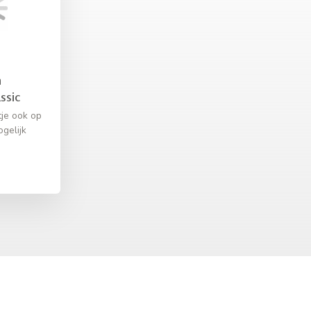
n
ssic
je ook op
gelijk