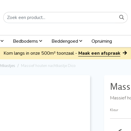
n
Bedbodems
Beddengoed
Opruiming
Kom langs in onze 500m² toonzaal -
Maak een afspraak
htkastjes
Massief houten nachtkastje Dico
Massi
Massief h
Kleur