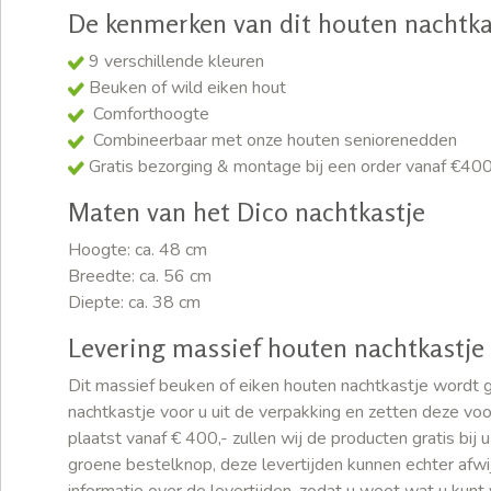
De kenmerken van dit houten nachtka
9 verschillende kleuren
Beuken of wild eiken hout
Comforthoogte
Combineerbaar met onze houten seniorenedden
Gratis bezorging & montage bij een order vanaf €400
Maten van het Dico nachtkastje
Hoogte: ca. 48 cm
Breedte: ca. 56 cm
Diepte: ca. 38 cm
Levering massief houten nachtkastje
Dit massief beuken of eiken houten nachtkastje wordt 
nachtkastje voor u uit de verpakking en zetten deze vo
plaatst vanaf € 400,- zullen wij de producten gratis bi
groene bestelknop, deze levertijden kunnen echter afw
informatie over de levertijden, zodat u weet wat u kun