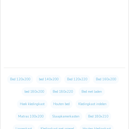
Bed 120x200
bed 140x200
Bed 120x220
Bed 160x200
bed 180x200
Bed 180x220
Bed met laden
Hoek kledingkast
Houten bed
Kledingkast indelen
Matras 100x200
Slaapkamerkasten
Bed 180x210
Linnenkast
Kledingkast met spiegel
Houten kledingkast