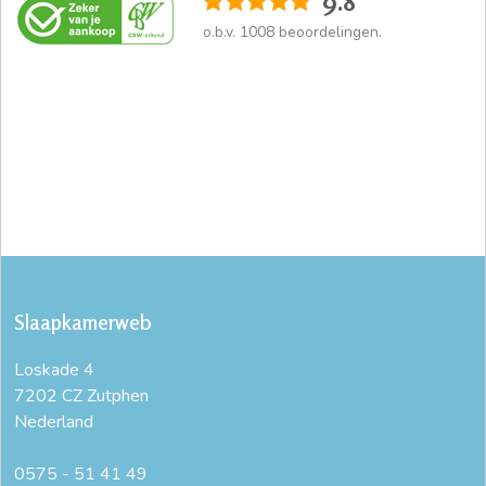
9.8
o.b.v.
1008
beoordelingen.
Slaapkamerweb
Loskade 4
7202 CZ Zutphen
Nederland
0575 - 51 41 49