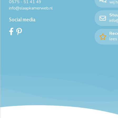
0575 - 51 41 49
wij 
info@slaapkamerweb.nl
Stuu
Social media
info
Rec
lees 