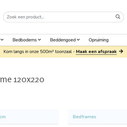
n
Bedbodems
Beddengoed
Opruiming
Kom langs in onze 500m² toonzaal -
Maak een afspraak
ame 120x220
 cm
Bedframes