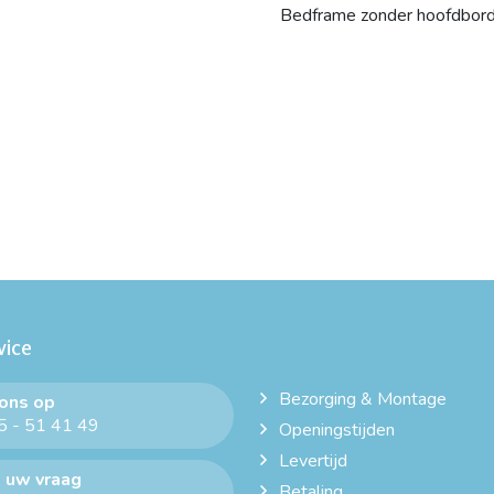
Bedframe zonder hoofdbor
vice
Bezorging & Montage
 ons op
 - 51 41 49
Openingstijden
Levertijd
 uw vraag
Betaling