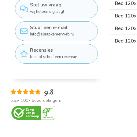
Bed 120
Stel uw vraag
wij helpen u graag!
Bed 120
Stuur een e-mail
Bed 120
info@slaapkamerweb.nl
Bed 120
Recensies
lees of schrijf een recensie
9.8
o.b.v.
1007
beoordelingen.