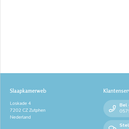
Slaapkamerweb
Klantenser
Loskade 4
Bel
7202 CZ Zutphen
0575
Nederland
Stel