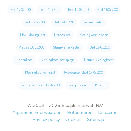
Bed 120x200
bed 140x200
Bed 120x220
Bed 160x200
bed 180x200
Bed 180x220
Bed met laden
Hoek kledingkast
Houten bed
Kledingkast indelen
Matras 100x200
Slaapkamerkasten
Bed 180x210
Linnenkast
Kledingkast met spiegel
Houten kledingkast
Kledingkast op maat
tweepersoonsbed 140x200
tweepersoonsbed 160x200
tweepersoonsbed 180x200
© 2008 - 2026 Slaapkamerweb B.V.
Algemene voorwaarden
Retourneren
Disclaimer
Privacy policy
Cookies
Sitemap