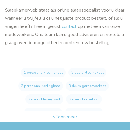
Slaapkamerweb staat als online slaapspecialist voor u klaar
wanneer u twijfelt u of u het juiste product bestelt, of als u
vragen heeft? Neem gerust
contact
op met een van onze
medewerkers. Ons team kan u goed adviseren en verteld u
graag over de mogelijkheden omtrent uw bestelling.
1 persoons kledingkast
2 deurs kledingkast
2 persoons kledingkast
3 deurs garderobekast
3 deurs kledingkast
3 deurs linnenkast
4 deurs kledingkast
5 deurs kledingkast
beuken kledingkast
Draaideur kast op maat