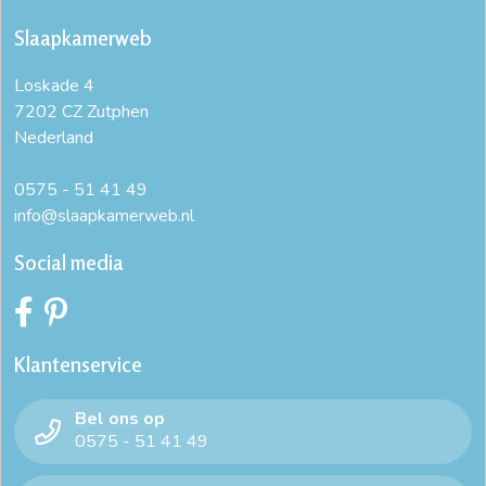
Slaapkamerweb
draaideur linnenkast
Draaideurkast Royal
Loskade 4
garderobekast 300 cm breed
goedkope kledingkasten
7202 CZ Zutphen
Nederland
grote kledingkast
hang en legkast
hangkast hout
hangkast op maat
hangkast zwart
0575 - 51 41 49
info@slaapkamerweb.nl
hangkasten slaapkamer
hoekkast
Social media
hoge kledingkast tussen 225 en 250 cm
hoogglans kledingkast
houten hangkast
Klantenservice
houten kast op maat
houten linnenkast
Bel ons op
kast 110 cm breed
kast 120 breed
kast 140 cm breed
0575 - 51 41 49
kast 150 cm breed
kast 180 breed