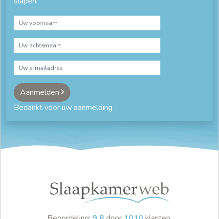
slapen.
kleerkasten
kleine hangkast
kleine kledingkast
klerenkast
legkast
legkast kleding
leuke kledingkast
linnenkast
linnenkast 3 deurs
linnenkast 4 deurs
luxe kledingkast
maatwerk kast
Aanmelden
mooie kledingkast
rauch kledingkast
Bedankt voor uw aanmelding
robuuste kledingkast
slaapkamerkasten
smalle kledingkast
smalle kledingkast tussen 90 en 150 cm breed
Smalle legkast
witte hangkasten
witte kledingkast
zelf kledingkast ontwerpen
zwarte kledingkast
Beoordeling:
9.8
door
1010
klanten.