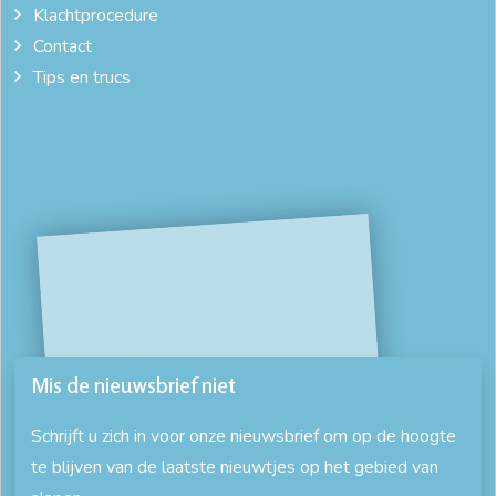
kledingkast 4 meter breed
kledingkast 60 cm diep
Klachtprocedure
Contact
kledingkast 90 cm breed
kledingkast antraciet
Tips en trucs
kledingkast bruin
kledingkast groter dan 250 cm breed
kledingkast hoogglans wit
kledingkast legplanken
kledingkast met lades
kledingkast met spiegel
kledingkast met veel legplanken
kledingkast op afbetaling
kledingkast op maat
kledingkast smal
kledingkast tussen 150 en 200 cm breed
Mis de nieuwsbrief niet
kledingkast tussen 200 en 250 cm breed
Schrijft u zich in voor onze nieuwsbrief om op de hoogte
te blijven van de laatste nieuwtjes op het gebied van
Kledingkast zonder hanggedeelte
kleerkast wit