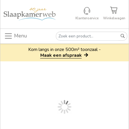
Klantenservice
Winkelwagen
Menu
Kom langs in onze 500m² toonzaal -
Maak een afspraak