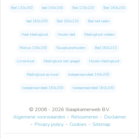
Bed 120x200
bed 140x200
Bed 120x220
Bed 160x200
bed 180x200
Bed 180x220
Bed met laden
Hoek kledingkast
Houten bed
Kledingkast indelen
Matras 100x200
Slaapkamerkasten
Bed 180x210
Linnenkast
Kledingkast met spiegel
Houten kledingkast
Kledingkast op maat
tweepersoonsbed 140x200
tweepersoonsbed 160x200
tweepersoonsbed 180x200
© 2008 - 2026 Slaapkamerweb B.V.
Algemene voorwaarden
Retourneren
Disclaimer
Privacy policy
Cookies
Sitemap