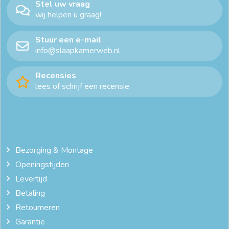
Stel uw vraag
wij helpen u graag!
kasten op maat online
kastenwand op maat
Stuur een e-mail
kledingkast 1 meter breed
kledingkast 100 cm breed
info@slaapkamerweb.nl
kledingkast 130 breed
kledingkast 140 cm breed
Recensies
lees of schrijf een recensie
kledingkast 150 breed
kledingkast 160 breed
kledingkast 180 breed
kledingkast 200 breed
kledingkast 200 cm breed
kledingkast 220 breed
Bezorging & Montage
Openingstijden
Kledingkast 230 hoog
kledingkast 240 breed
Levertijd
kledingkast 250 breed
kledingkast 270 breed
Betaling
Retourneren
kledingkast 3 deurs
kledingkast 300 cm breed
Garantie