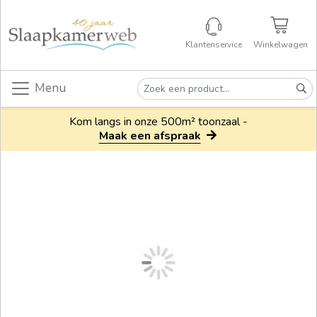
Klantenservice
Winkelwagen
Menu
Kom langs in onze 500m² toonzaal -
Maak een afspraak