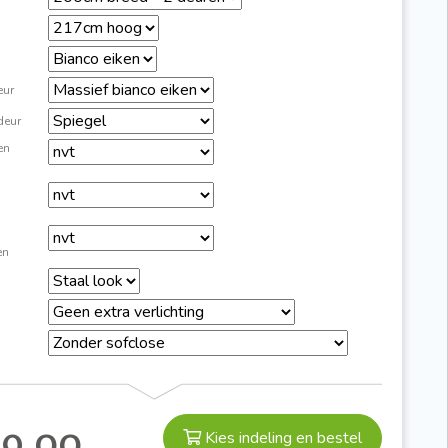
eur
deur
 en
en
99,00
Kies indeling en bestel