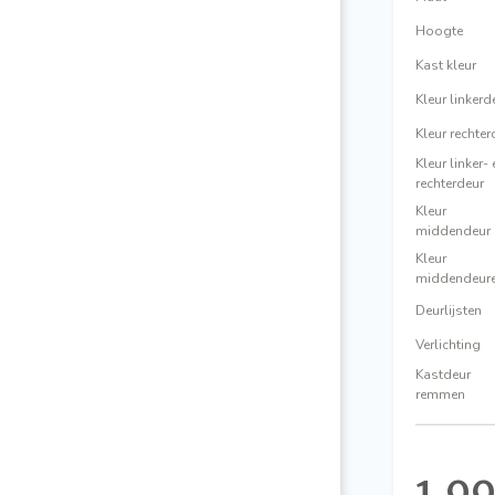
Hoogte
Kast kleur
Kleur linkerd
Kleur rechter
Kleur linker-
rechterdeur
Kleur
middendeur
Kleur
middendeur
Deurlijsten
Verlichting
Kastdeur
remmen
1.9