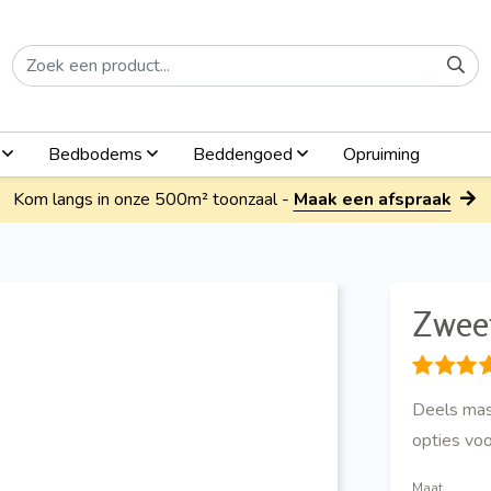
n
Bedbodems
Beddengoed
Opruiming
Kom langs in onze 500m² toonzaal -
Maak een afspraak
Zwee
Deels mas
opties voo
Maat