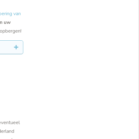
oering van
an uw
t opbergen!
eventueel
derland