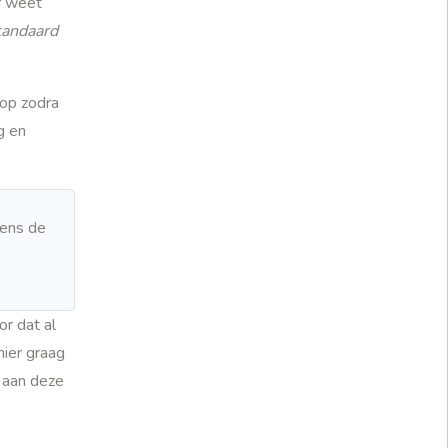
er weet
tandaard
 op zodra
g en
dens de
r dat al
ier graag
n aan deze