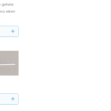
e gehele
nco eiken