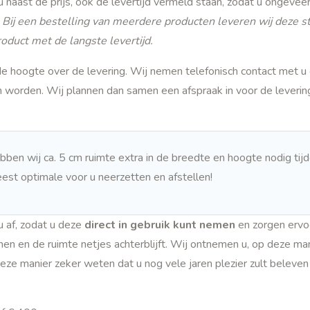
t u naast de prijs, ook de levertijd vermeld staan, zodat u ongeve
!
Bij een bestelling van meerdere producten leveren wij deze s
roduct met de langste levertijd.
de hoogte over de levering. Wij nemen telefonisch contact met u
n worden. Wij plannen dan samen een afspraak in voor de leverin
en wij ca. 5 cm ruimte extra in de breedte en hoogte nodig tij
st optimale voor u neerzetten en afstellen!
u af, zodat u deze
direct in gebruik kunt nemen
en zorgen ervoo
 en de ruimte netjes achterblijft. Wij ontnemen u, op deze man
eze manier zeker weten dat u nog vele jaren plezier zult beleve