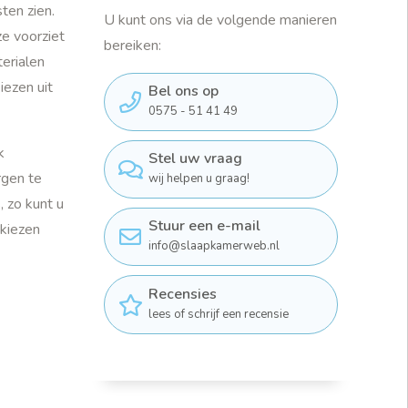
ten zien.
U kunt ons via de volgende manieren
ze voorziet
bereiken:
terialen
iezen uit
Bel ons op
0575 - 51 41 49
k
Stel uw vraag
rgen te
wij helpen u graag!
 zo kunt u
Stuur een e-mail
kiezen
info@slaapkamerweb.nl
Recensies
lees of schrijf een recensie