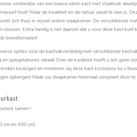
oie combinatie van een bianco eiken kast met staallook deurlijs
assief hout! Waar de kwaliteit en de natuur vanaf te zien is. De
oelt zich thuis in vrijwel iedere slaapkamer. De verschillende ma
 kleuren. Extra handig is het daarom dat u voor deze kast kunt k
ende breedtematen!
iverse opties voor de kastvakverdeling met verschillende kastva
g en spiegeldeuren, ideaal! Over de kwaliteit hoeft u zich geen zo
endien bezorgen en monteren wij deze kast kosteloos bij u thuis,
rgen opbergen! Maak uw slaapkamer helemaal compleet door te 
urkast
buiten) samen !
0 cm en 400 cm)