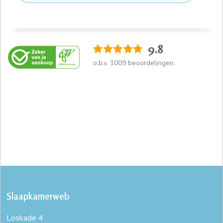
9.8
o.b.v.
1009
beoordelingen.
Slaapkamerweb
Loskade 4