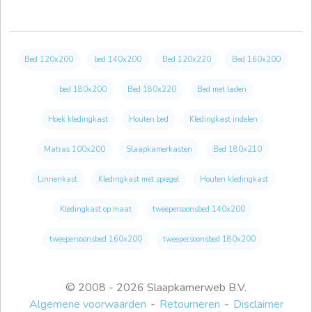
Bed 120x200
bed 140x200
Bed 120x220
Bed 160x200
bed 180x200
Bed 180x220
Bed met laden
Hoek kledingkast
Houten bed
Kledingkast indelen
Matras 100x200
Slaapkamerkasten
Bed 180x210
Linnenkast
Kledingkast met spiegel
Houten kledingkast
Kledingkast op maat
tweepersoonsbed 140x200
tweepersoonsbed 160x200
tweepersoonsbed 180x200
© 2008 - 2026 Slaapkamerweb B.V.
Algemene voorwaarden
Retourneren
Disclaimer