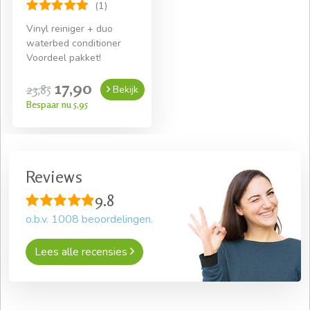
(1)
Vinyl reiniger + duo
waterbed conditioner
Voordeel pakket!
17,90
23,85
Bekijk
Bespaar nu 5,95
Reviews
9.8
o.b.v.
1008
beoordelingen.
Lees alle recensies