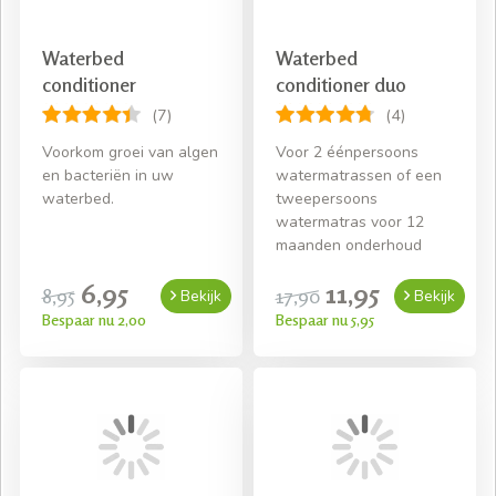
waterbed weer kunt repareren. Als u geen reparatiesetje
in huis heeft, kunt u deze via onze website bestellen. Wij
Waterbed
Waterbed
zorgen er dan voor dat u het pakketje binnen twee
conditioner
conditioner duo
werkdagen in huis heeft.
(7)
(4)
Mocht u er toch niet helemaal uitkomen met het plakken
Voorkom groei van algen
Voor 2 éénpersoons
van het lek in uw waterbed, dan kunt u altijd
contact
met
en bacteriën in uw
watermatrassen of een
ons opnemen. Wij helpen u graag met het beantwoorden
waterbed.
tweepersoons
van vragen en het oplossen van uw problemen.
watermatras voor 12
maanden onderhoud
6,95
11,95
8,95
17,90
Bekijk
Bekijk
Bespaar nu 2,00
Bespaar nu 5,95