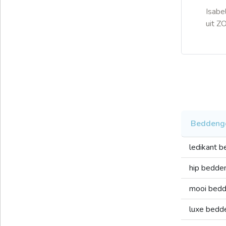
Isabe
uit 
Beddeng
ledikant 
hip bedde
mooi bed
luxe bed