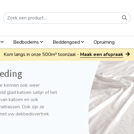
n
Bedbodems
Beddengoed
Opruiming
Kom langs in onze 500m² toonzaal -
Maak een afspraak
ieding
die kennen ook weer
ld glad katoen satijn of het
k van katoen en ook
atrassen. Ook zijn ze
n met uw dekbedovertrek.