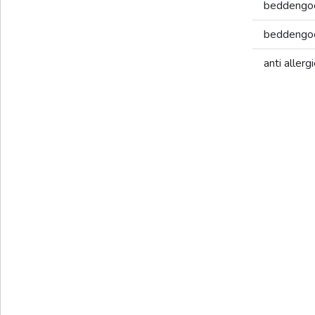
beddengo
beddengoe
anti aller