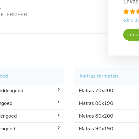
Ervar
l
ZOETERMEER
o.b.v.
1
Lees 
oed
Matras formaten
beddengoed
Matras 70x200
ngoed
Matras 80x190
dengoed
Matras 80x200
dengoed
Matras 90x190