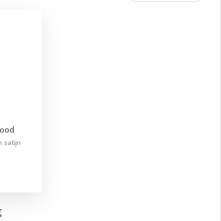
rood
satijn
g