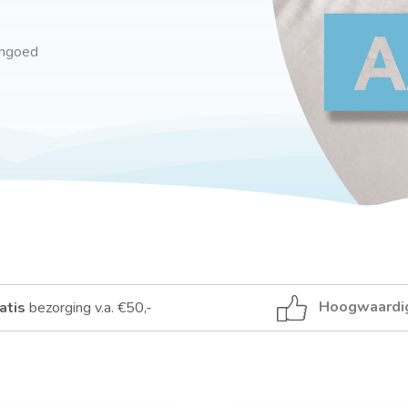
engoed
Hoogwaardi
atis
bezorging v.a. €50,-