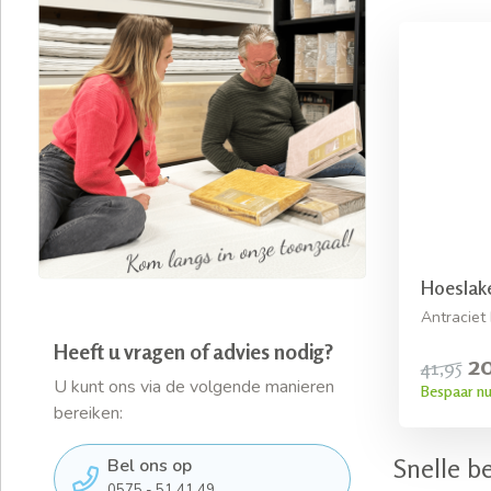
Hoeslake
Antraciet
Heeft u vragen of advies nodig?
2
41,95
U kunt ons via de volgende manieren
Bespaar nu
bereiken:
Snelle b
Bel ons op
0575 - 51 41 49