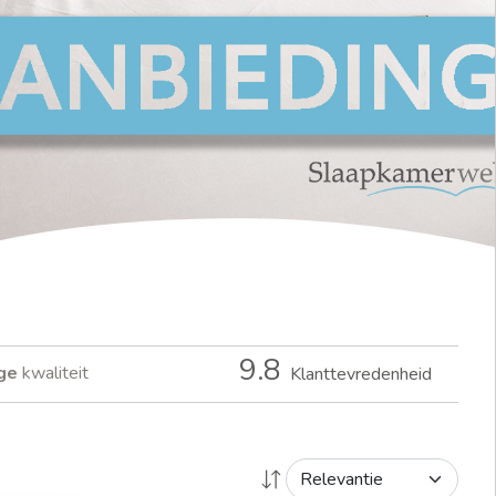
9.8
ge
kwaliteit
Klanttevredenheid