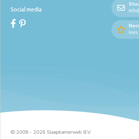
Stuu
Social media
info
Rec
lees 
© 2008 - 2026 Slaapkamerweb B.V.