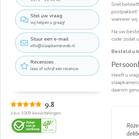
Snel behoeft
postpakket! 
Stel uw vraag
wanneer wij 
wij helpen u graag!
Na uw bestel
Stuur een e-mail
code zodat u
info@slaapkamerweb.nl
Besteld u b
Recensies
Persoonl
lees of schrijf een recensie
Heeft u vrag
slaapkamersp
daarom geru
9.8
o.b.v.
1009
beoordelingen.
Razen
dekbe