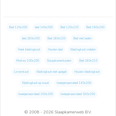
Bed 120x200
bed 140x200
Bed 120x220
Bed 160x200
bed 180x200
Bed 180x220
Bed met laden
Hoek kledingkast
Houten bed
Kledingkast indelen
Matras 100x200
Slaapkamerkasten
Bed 180x210
Linnenkast
Kledingkast met spiegel
Houten kledingkast
Kledingkast op maat
tweepersoonsbed 140x200
tweepersoonsbed 160x200
tweepersoonsbed 180x200
© 2008 - 2026 Slaapkamerweb B.V.