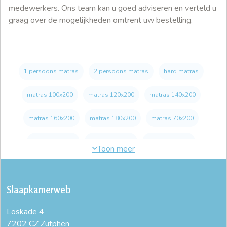
medewerkers. Ons team kan u goed adviseren en verteld u
graag over de mogelijkheden omtrent uw bestelling.
1 persoons matras
2 persoons matras
hard matras
matras 100x200
matras 120x200
matras 140x200
matras 160x200
matras 180x200
matras 70x200
matras 80x200
matras 90x200
matras 90x210
matras 90x220
matras kiezen
matras op maat
Slaapkamerweb
matras voor zware mensen
natuurlatex matras
Loskade 4
rugklachten matras
schuimrubber matras
7202 CZ Zutphen