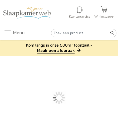
Klantenservice
Winkelwagen
Menu
Kom langs in onze 500m² toonzaal -
Maak een afspraak