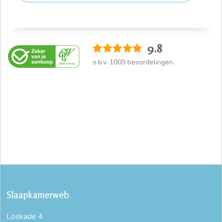
9.8
o.b.v.
1009
beoordelingen.
Slaapkamerweb
Loskade 4