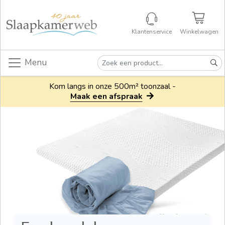
Klantenservice
Winkelwagen
Menu
Kom langs in onze 500m² toonzaal -
Maak een afspraak