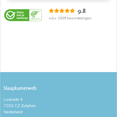
9.8
o.b.v.
1009
beoordelingen.
Slaapkamerweb
Loskade 4
7202 CZ Zutphen
Nederland