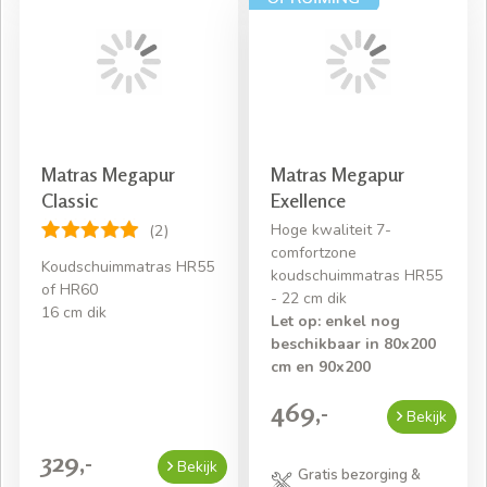
Matras Megapur
Matras Megapur
Classic
Exellence
Hoge kwaliteit 7-
(2)
comfortzone
Koudschuimmatras HR55
koudschuimmatras HR55
of HR60
- 22 cm dik
16 cm dik
Let op: enkel nog
beschikbaar in 80x200
cm en 90x200
469,-
Bekijk
329,-
Bekijk
Gratis bezorging &