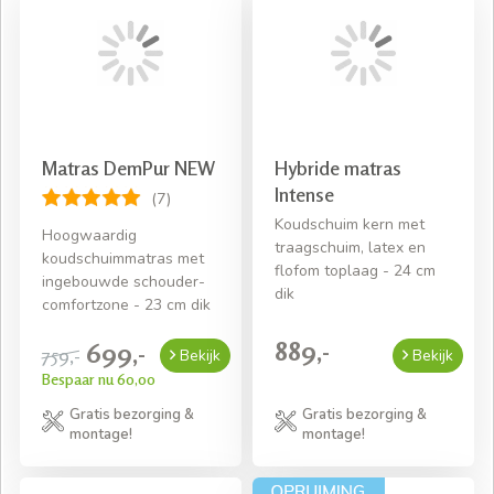
Matras DemPur NEW
Hybride matras
Intense
(7)
Koudschuim kern met
Hoogwaardig
traagschuim, latex en
koudschuimmatras met
flofom toplaag - 24 cm
ingebouwde schouder-
dik
comfortzone - 23 cm dik
889,-
699,-
759,-
Bekijk
Bekijk
Bespaar nu 60,00
Gratis bezorging &
Gratis bezorging &
montage!
montage!