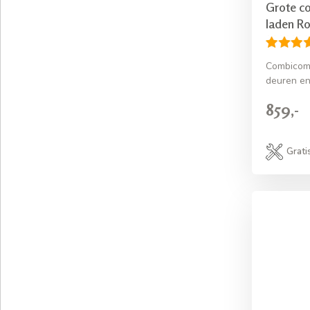
Grote c
laden Ro
Combicom
deuren en
859,-
Grati