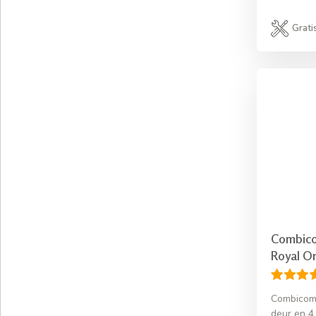
Grati
Combico
Royal O
Combicom
deur en 4