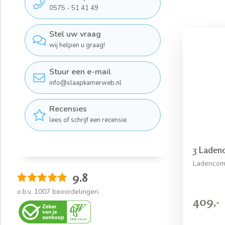
0575 - 51 41 49
Stel uw vraag
wij helpen u graag!
Stuur een e-mail
info@slaapkamerweb.nl
Recensies
lees of schrijf een recensie
3 Laden
Ladencom
9.8
o.b.v.
1007
beoordelingen.
409,-