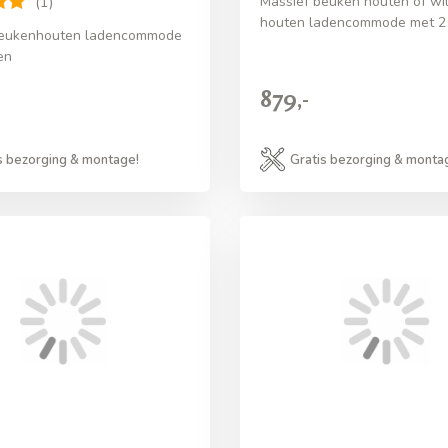
Massief beuken houten of wil
(1)
houten ladencommode met 2
beukenhouten ladencommode
en
-
879,-
s bezorging & montage!
Gratis bezorging & monta