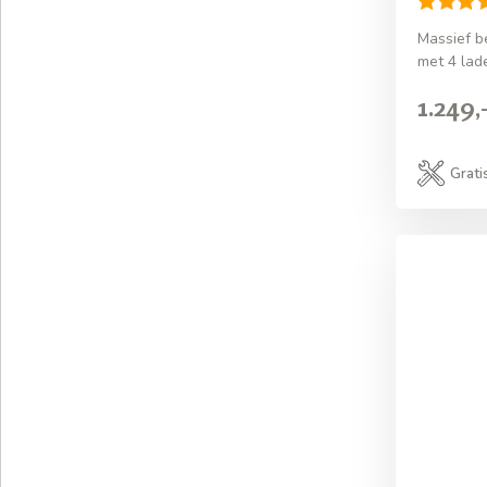
Massief 
met 4 lad
1.249,
Grati