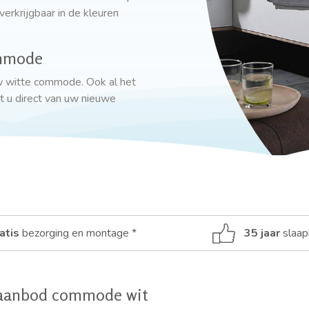
rkrijgbaar in de kleuren
ommode
uw witte commode. Ook al het
 u direct van uw nieuwe
atis
bezorging en montage *
35 jaar
slaap
aanbod commode wit