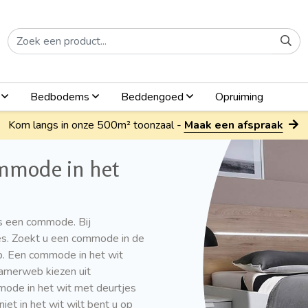
n
Bedbodems
Beddengoed
Opruiming
Kom langs in onze 500m² toonzaal -
Maak een afspraak
ommode in het
is een commode. Bij
s. Zoekt u een commode in de
b. Een commode in het wit
pkamerweb kiezen uit
mode in het wit met deurtjes
t in het wit wilt bent u op