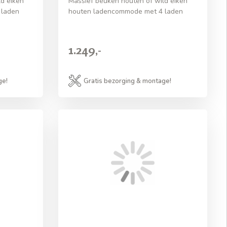
d eiken
Massief beuken houten of wild eiken
 laden
houten ladencommode met 4 laden
1.249,-
ge!
Gratis bezorging & montage!