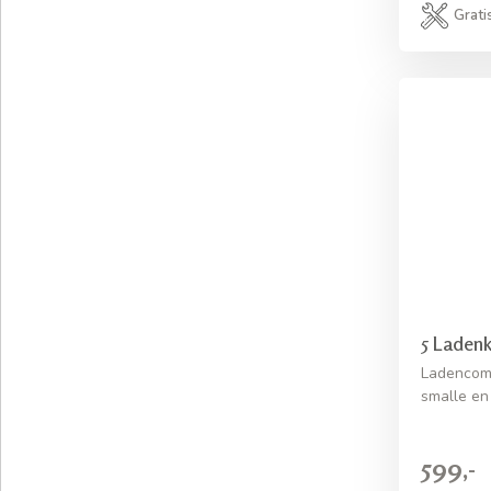
Grati
5 Ladenk
Ladencom
smalle en
599,-