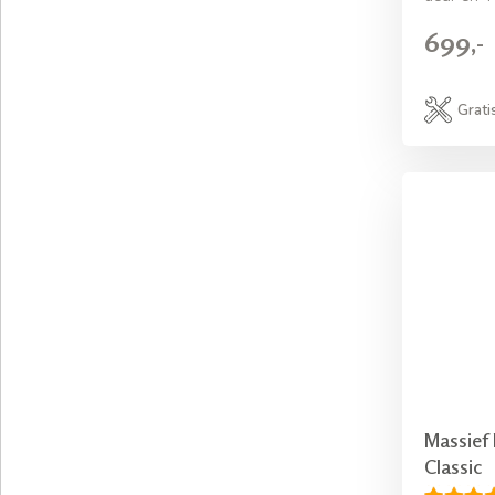
699,-
Grati
Massief
Classic