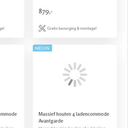
879,-
ge!
Gratis bezorging & montage!
commode
Massief houten 4 ladencommode
Avantgarde