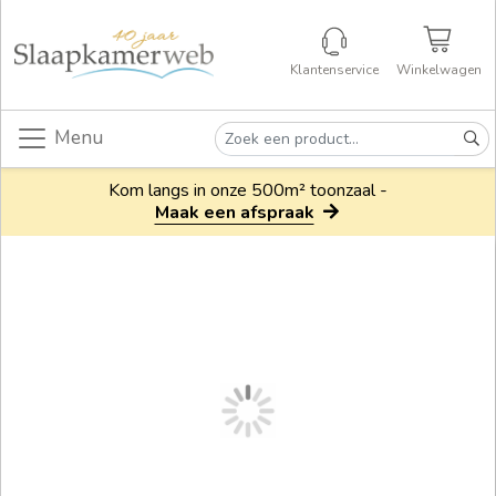
Klantenservice
Winkelwagen
Menu
Kom langs in onze 500m² toonzaal -
Maak een afspraak