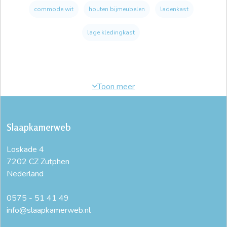
commode wit
houten bijmeubelen
ladenkast
lage kledingkast
Slaapkamerweb
Loskade 4
7202 CZ Zutphen
Nederland
0575 - 51 41 49
info@slaapkamerweb.nl