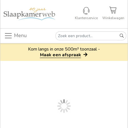
Klantenservice
Winkelwagen
Menu
Kom langs in onze 500m² toonzaal -
Maak een afspraak