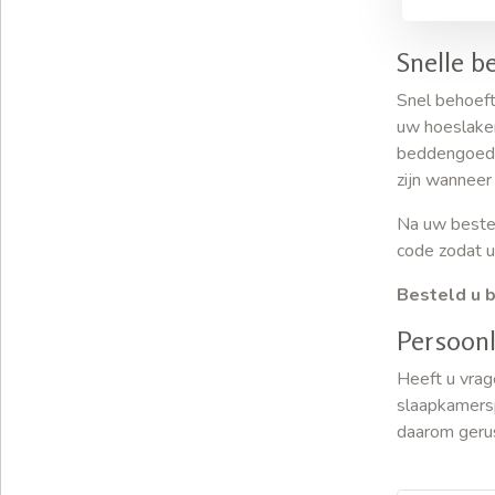
Snelle b
Snel behoef
uw hoeslaken
beddengoed i
zijn wanneer
Na uw bestel
code zodat u
Besteld u b
Persoonl
Heeft u vrag
slaapkamersp
daarom geru