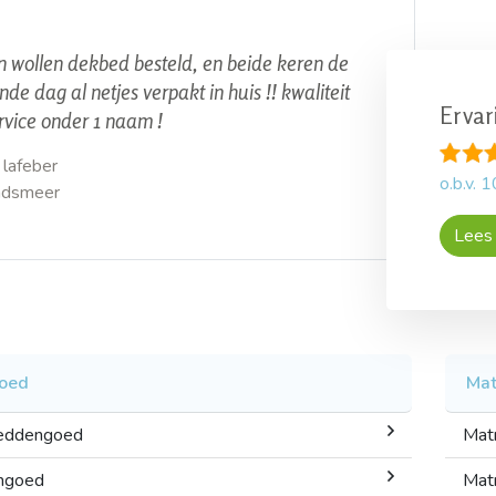
n wollen dekbed besteld, en beide keren de
nde dag al netjes verpakt in huis !! kwaliteit
Ervar
rvice onder 1 naam !
 lafeber
o.b.v.
1
andsmeer
Lees 
oed
Mat
beddengoed
Mat
ngoed
Mat