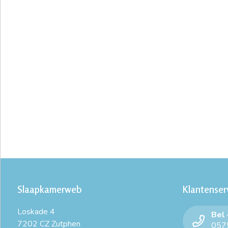
Slaapkamerweb
Klantenser
Loskade 4
Bel
7202 CZ Zutphen
0575