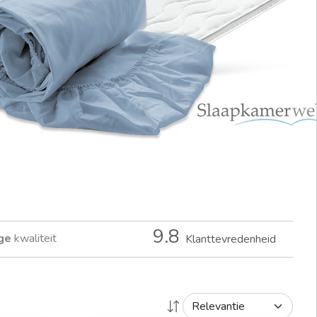
9.8
ge
kwaliteit
Klanttevredenheid