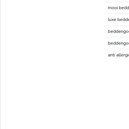
mooi bed
luxe bed
beddengo
beddengoe
anti aller