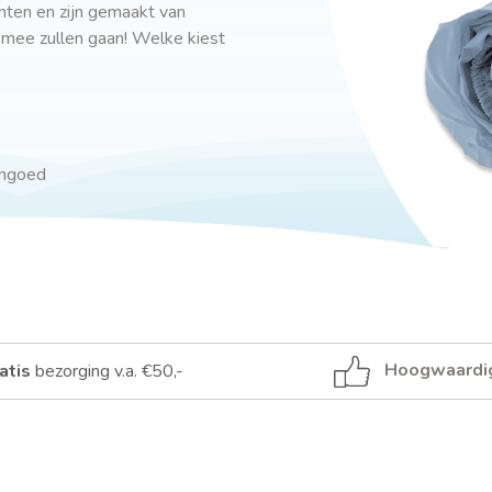
inten en zijn gemaakt van
 mee zullen gaan! Welke kiest
engoed
Hoogwaardi
atis
bezorging v.a. €50,-