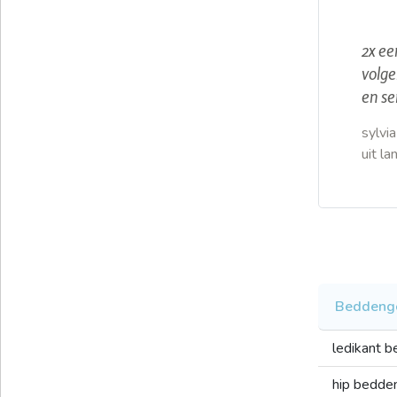
2x ee
volge
en se
sylvia
uit l
Beddeng
ledikant 
hip bedde