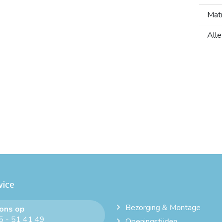
Mat
Alle
vice
Bezorging & Montage
 ons op
 - 51 41 49
Openingstijden