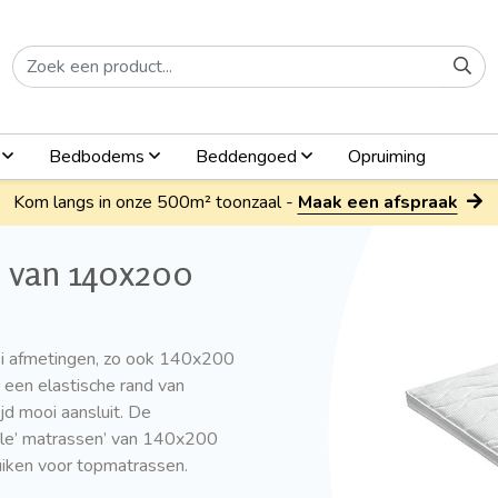
n
Bedbodems
Beddengoed
Opruiming
Kom langs in onze 500m² toonzaal -
Maak een afspraak
r van 140x200
lei afmetingen, zo ook 140x200
 een elastische rand van
ijd mooi aansluit. De
ale’ matrassen’ van 140x200
uiken voor topmatrassen.