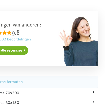
ingen van anderen:
9.8
008
beoordelingen.
alle recensies
ras formaten
ras 70x200
ras 80x190