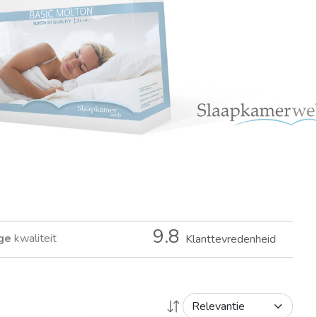
9.8
ge
kwaliteit
Klanttevredenheid