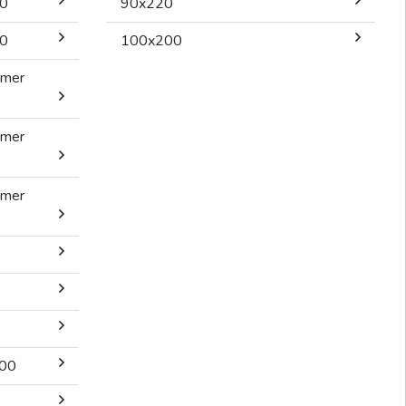
00
90x220
00
100x200
rmer
rmer
rmer
200