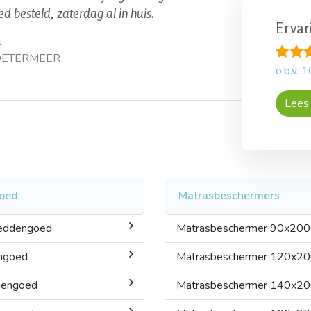
d besteld, zaterdag al in huis.
Ervar
l
ZOETERMEER
o.b.v.
1
Lees 
oed
Matrasbeschermers
beddengoed
Matrasbeschermer 90x200
ngoed
Matrasbeschermer 120x2
dengoed
Matrasbeschermer 140x2