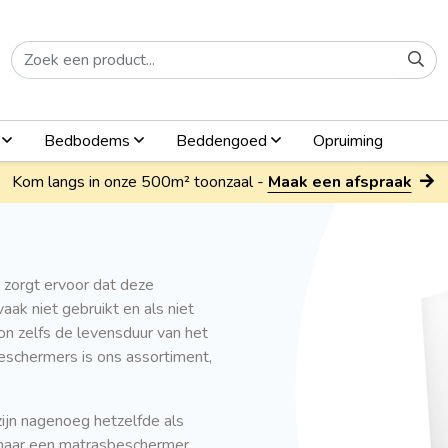
n
Bedbodems
Beddengoed
Opruiming
Kom langs in onze 500m² toonzaal -
Maak een afspraak
zorgt ervoor dat deze
aak niet gebruikt en als niet
on zelfs de levensduur van het
eschermers is ons assortiment,
jn nagenoeg hetzelfde als
 naar een matrasbeschermer