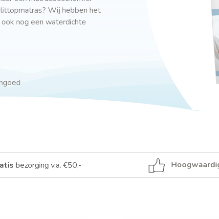
littopmatras? Wij hebben het
er ook nog een waterdichte
engoed
Hoogwaardi
atis
bezorging v.a. €50,-