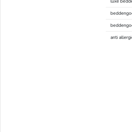
luxe bed
beddengo
beddengoe
anti aller