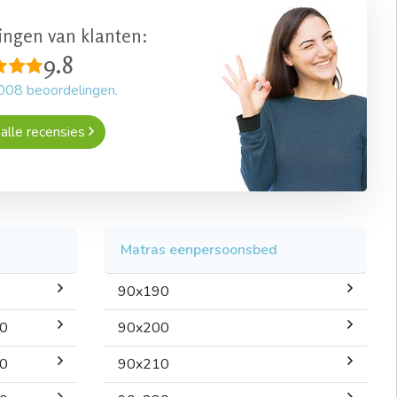
ingen van klanten:
9.8
008
beoordelingen.
alle recensies
Matras eenpersoonsbed
90x190
00
90x200
00
90x210