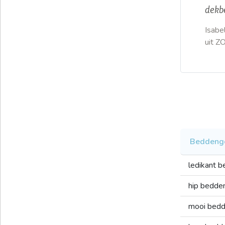
dekbe
Isabe
uit 
Beddeng
ledikant 
hip bedde
mooi bed