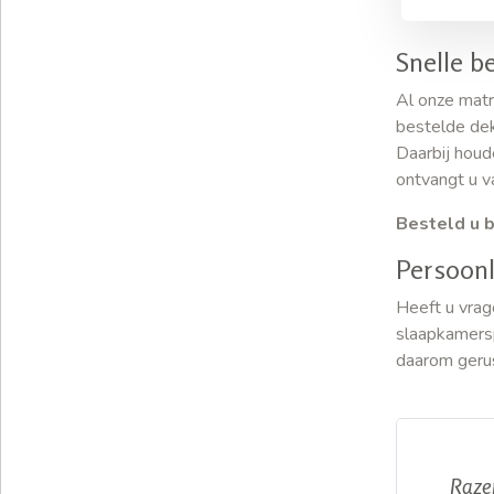
Snelle b
Al onze matr
bestelde dek
Daarbij houd
ontvangt u v
Besteld u b
Persoonl
Heeft u vrag
slaapkamersp
daarom geru
Razen