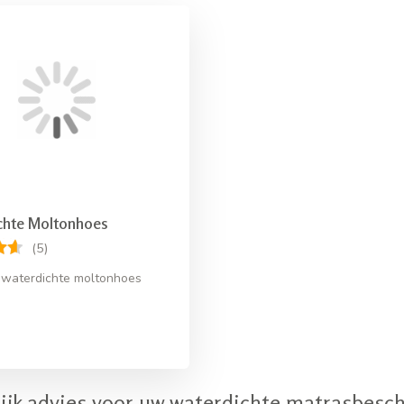
chte Moltonhoes
(5)
 waterdichte moltonhoes
ijk advies voor uw waterdichte matrasbes