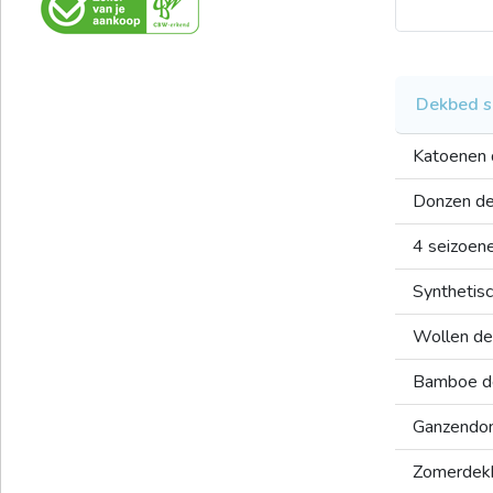
Dekbed s
Katoenen
Donzen d
4 seizoen
Synthetis
Wollen d
Bamboe d
Ganzendo
Zomerdek