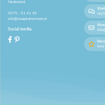
Nederland
Stel
0575 - 51 41 49
wij 
info@slaapkamerweb.nl
Stuu
Social media
info
Rec
lees 