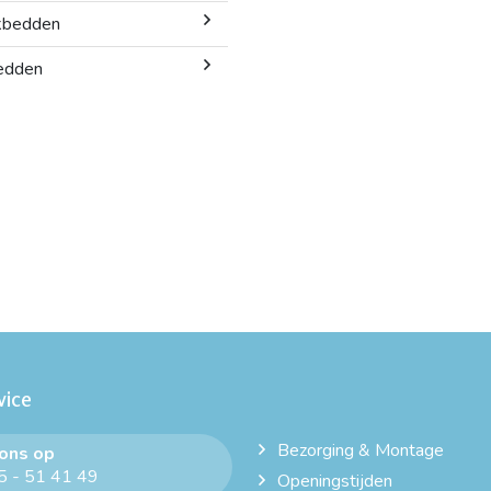
kbedden
edden
vice
Bezorging & Montage
 ons op
 - 51 41 49
Openingstijden