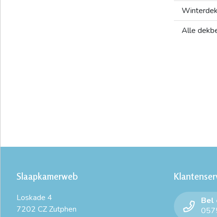
Winterde
Alle dekb
Slaapkamerweb
Klantenser
Loskade 4
Bel
7202 CZ Zutphen
0575