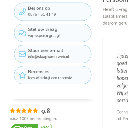
Bel ons op
Heeft u vrag
0575 - 51 41 49
slaapkamersp
daarom geru
Stel uw vraag
wij helpen u graag!
Stuur een e-mail
Tijde
info@slaapkamerweb.nl
goed 
latte
Recensies
kopen
lees of schrijf een recensie
volge
Wij z
perso
9.8
Cor v
uit B
o.b.v.
1007
beoordelingen.