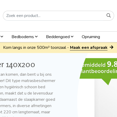
n
Bedbodems
Beddengoed
Opruiming
Kom langs in onze 500m² toonzaal -
Maak een afspraak
r 140x200
an komen, dan bent u bij ons
mer! Dit type matrasbeschermer
n hygiënisch schoon bed
n, maakt dat u de levensduur
m daarnaast de slaapkamer goed
rmers, in diverse afmetingen
tot 220 cm lengtemaat, maar